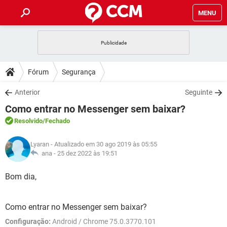
MENU
INÍCIO
JOGOS
WHATSAPP
DICAS
Fórum
Segurança
CELULAR
FACEBOOK
JOGOS
WHATSAPP
DOWNLOADS
Anterior
Seguinte
OUTLOOK
EXCEL
CELULAR
FACEBOOK
Como entrar no Messenger sem baixar?
INSTAGRAM
JOGOS
GMAIL
WHATSAPP
FÓRUM
OUTLOOK
EXCEL
Resolvido
/Fechado
GUIA DE COMPRAS
CELULAR
FACEBOOK
INSTAGRAM
JOGOS
GMAIL
WHATSAPP
GLOSSÁRIO
OUTLOOK
Lyaran
- Atualizado em 30 ago 2019 às 05:55
EXCEL
GUIA DE COMPRAS
CELULAR
FACEBOOK
ana -
25 dez 2022 às 19:51
INSTAGRAM
JOGOS
GMAIL
WHATSAPP
OUTLOOK
EXCEL
Bom dia,
GUIA DE COMPRAS
CELULAR
FACEBOOK
INSTAGRAM
GMAIL
OUTLOOK
EXCEL
GUIA DE COMPRAS
Como entrar no Messenger sem baixar?
INSTAGRAM
GMAIL
Configuração:
Android / Chrome 75.0.3770.101