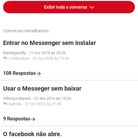
Exibir toda a conversa
Conversas semelhantes
Entrar no Messenger sem instalar
Naiellyjamilly
-
11 nov 2018 às 20:29
Lindoaoluar
-
23 nov 2022 às 12:32
108 Respostas
Usar o Messeger sem baixar
Vithorya Moraiis
-
21 dez 2016 às 15:53
ludmila
-
27 nov 2022 às 21:40
9 Respostas
O facebook não abre.