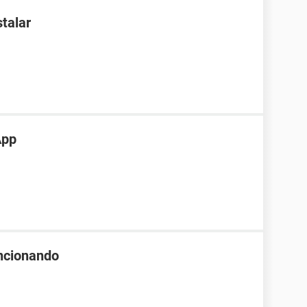
talar
App
ncionando