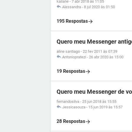
kailane
-
7 abr 2018 às 11:05
Alessandra
-
8 jul 2020 às 01:50
195 Respostas
Quero meu Messenger antig
aline santiago
-
22 fev 2011 às 07:39
Antoniopratezi
-
26 abr 2020 às 15:00
19 Respostas
Quero meu Messenger de vo
fernandosilva
-
25 jun 2018 às 15:55
Jessicasouza
-
15 jun 2019 às 15:57
28 Respostas