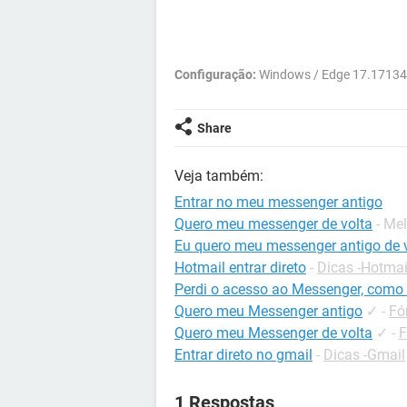
Configuração:
Windows / Edge 17.17134
Share
Veja também:
Entrar no meu messenger antigo
Quero meu messenger de volta
- Me
Eu quero meu messenger antigo de 
Hotmail entrar direto
-
Dicas -Hotmai
Perdi o acesso ao Messenger, como 
Quero meu Messenger antigo
✓
-
Fó
Quero meu Messenger de volta
✓
-
F
Entrar direto no gmail
-
Dicas -Gmail
1 Respostas