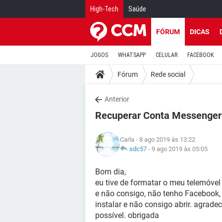
High-Tech
Saúde
FÓRUM
DICAS
JOGOS
WHATSAPP
CELULAR
FACEBOOK
Fórum
Rede social
Anterior
Recuperar Conta Messenger
Carla
- 8 ago 2019 às 13:22
sdc57
-
9 ago 2019 às 05:05
Bom dia,
eu tive de formatar o meu telemóve
e não consigo, não tenho Facebook, ti
instalar e não consigo abrir. agrad
possível. obrigada