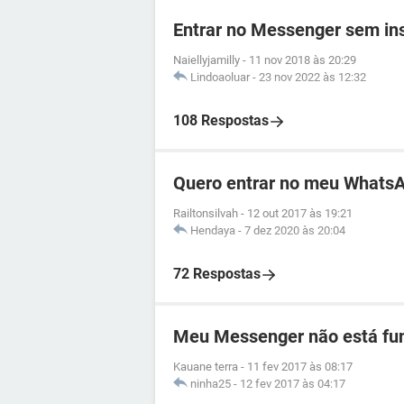
Entrar no Messenger sem ins
Naiellyjamilly
-
11 nov 2018 às 20:29
Lindoaoluar
-
23 nov 2022 às 12:32
108 Respostas
Quero entrar no meu Whats
Railtonsilvah
-
12 out 2017 às 19:21
Hendaya
-
7 dez 2020 às 20:04
72 Respostas
Meu Messenger não está fu
Kauane terra
-
11 fev 2017 às 08:17
ninha25
-
12 fev 2017 às 04:17