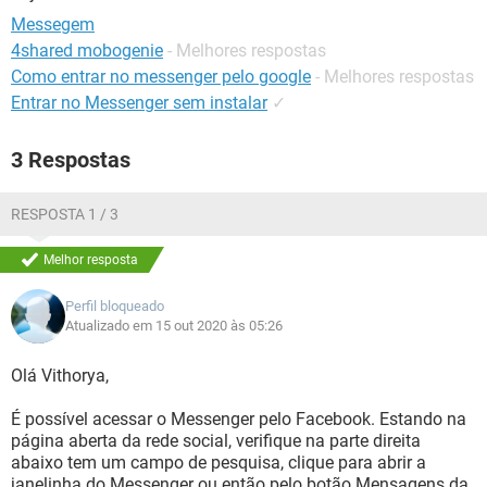
GUIA DE COMPRAS
Messegem
4shared mobogenie
- Melhores respostas
Como entrar no messenger pelo google
- Melhores respostas
Entrar no Messenger sem instalar
✓
3 Respostas
RESPOSTA 1 / 3
Melhor resposta
Perfil bloqueado
Atualizado em 15 out 2020 às 05:26
Olá Vithorya,
É possível acessar o Messenger pelo Facebook. Estando na
página aberta da rede social, verifique na parte direita
abaixo tem um campo de pesquisa, clique para abrir a
janelinha do Messenger ou então pelo botão Mensagens da