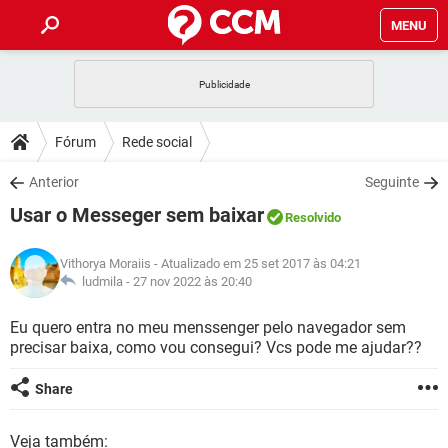
MENU
INÍCIO
JOGOS
WHATSAPP
DICAS
Fórum
Rede social
CELULAR
FACEBOOK
JOGOS
WHATSAPP
DOWNLOADS
Anterior
Seguinte
OUTLOOK
EXCEL
CELULAR
FACEBOOK
Usar o Messeger sem baixar
INSTAGRAM
JOGOS
GMAIL
WHATSAPP
Resolvido
FÓRUM
OUTLOOK
EXCEL
GUIA DE COMPRAS
CELULAR
FACEBOOK
Vithorya Moraiis
- Atualizado em 25 set 2017 às 04:21
INSTAGRAM
JOGOS
GMAIL
WHATSAPP
GLOSSÁRIO
ludmila -
27 nov 2022 às 20:40
OUTLOOK
EXCEL
GUIA DE COMPRAS
CELULAR
FACEBOOK
INSTAGRAM
JOGOS
GMAIL
WHATSAPP
Eu quero entra no meu menssenger pelo navegador sem
OUTLOOK
EXCEL
precisar baixa, como vou consegui? Vcs pode me ajudar??
GUIA DE COMPRAS
CELULAR
FACEBOOK
INSTAGRAM
GMAIL
OUTLOOK
EXCEL
Share
GUIA DE COMPRAS
INSTAGRAM
GMAIL
Veja também: