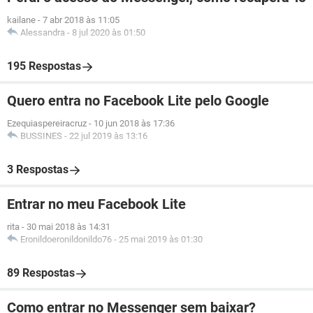
kailane
-
7 abr 2018 às 11:05
Alessandra
-
8 jul 2020 às 01:50
195 Respostas
Quero entra no Facebook Lite pelo Google
Ezequiaspereiracruz
-
10 jun 2018 às 17:36
BUSSINES
-
22 jul 2019 às 13:16
3 Respostas
Entrar no meu Facebook Lite
rita
-
30 mai 2018 às 14:31
Eronildoeronildonildo76
-
25 mai 2019 às 01:30
89 Respostas
Como entrar no Messenger sem baixar?