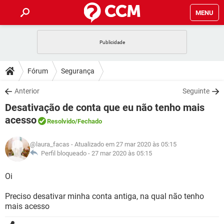
MENU
INÍCIO
JOGOS
WHATSAPP
DICAS
Fórum
Segurança
CELULAR
FACEBOOK
JOGOS
WHATSAPP
DOWNLOADS
Anterior
Seguinte
OUTLOOK
EXCEL
CELULAR
FACEBOOK
Desativação de conta que eu não tenho mais
INSTAGRAM
JOGOS
GMAIL
WHATSAPP
FÓRUM
OUTLOOK
EXCEL
acesso
Resolvido
/Fechado
GUIA DE COMPRAS
CELULAR
FACEBOOK
INSTAGRAM
JOGOS
GMAIL
WHATSAPP
GLOSSÁRIO
OUTLOOK
EXCEL
@laura_facas
- Atualizado em 27 mar 2020 às 05:15
GUIA DE COMPRAS
CELULAR
FACEBOOK
Perfil bloqueado -
27 mar 2020 às 05:15
INSTAGRAM
JOGOS
GMAIL
WHATSAPP
OUTLOOK
EXCEL
Oi
GUIA DE COMPRAS
CELULAR
FACEBOOK
INSTAGRAM
GMAIL
OUTLOOK
EXCEL
Preciso desativar minha conta antiga, na qual não tenho
GUIA DE COMPRAS
mais acesso
INSTAGRAM
GMAIL