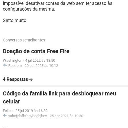
Impossível desativar contas da web sem ter acesso às
configurações da mesma.
Sinto muito
Conversas semelhantes
Doação de conta Free Fire
Washington
-
4 jul 2022 às 18:50
Robsom
-
20 out 2023 às 10:12
4 Respostas
Código da família link para desbloquear meu
celular
Felipe
-
25 jul 2019 às 16:39
yahcjjdbfhfhgyheghjhey
-
25 abr 2021 às 19:30