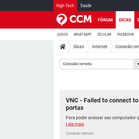
High-Tech
Saúde
FÓRUM
DICAS
JOGOS
WHATSAPP
CELULAR
FACEBOOK
Dicas
Internet
Conexão re
Conexão remota
VNC - Failed to connect to
portas
Para poder acessar seu computador qu
Leia mais
Conexão remota