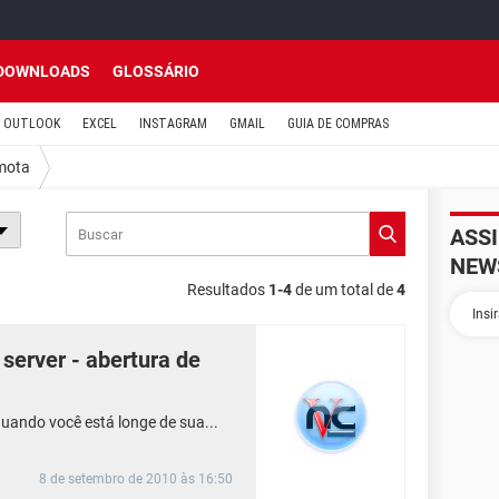
DOWNLOADS
GLOSSÁRIO
OUTLOOK
EXCEL
INSTAGRAM
GMAIL
GUIA DE COMPRAS
mota
ASS
NEW
Resultados
1-4
de um total de
4
 server - abertura de
ando você está longe de sua...
8 de setembro de 2010 às 16:50