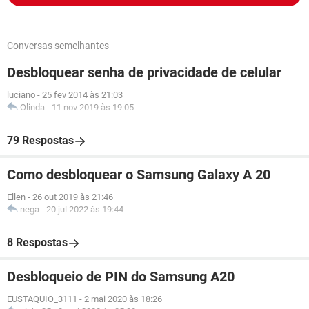
Conversas semelhantes
Desbloquear senha de privacidade de celular
luciano
-
25 fev 2014 às 21:03
Olinda
-
11 nov 2019 às 19:05
79 Respostas
Como desbloquear o Samsung Galaxy A 20
Ellen
-
26 out 2019 às 21:46
nega
-
20 jul 2022 às 19:44
8 Respostas
Desbloqueio de PIN do Samsung A20
EUSTAQUIO_3111
-
2 mai 2020 às 18:26