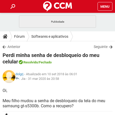
MENU
INÍCIO
JOGOS
WHATSAPP
DICAS
Fórum
Softwares e aplicativos
CELULAR
FACEBOOK
JOGOS
WHATSAPP
DOWNLOADS
Anterior
Seguinte
OUTLOOK
EXCEL
CELULAR
FACEBOOK
Perdi minha senha de desbloqueio do meu
INSTAGRAM
JOGOS
GMAIL
WHATSAPP
FÓRUM
OUTLOOK
EXCEL
celular
Resolvido
/Fechado
GUIA DE COMPRAS
CELULAR
FACEBOOK
INSTAGRAM
JOGOS
GMAIL
WHATSAPP
GLOSSÁRIO
OUTLOOK
EXCEL
dolgrj
- Atualizado em 10 set 2018 às 06:01
GUIA DE COMPRAS
CELULAR
FACEBOOK
Jia -
31 mar 2020 às 20:58
INSTAGRAM
JOGOS
GMAIL
WHATSAPP
OUTLOOK
EXCEL
Oi,
GUIA DE COMPRAS
CELULAR
FACEBOOK
INSTAGRAM
GMAIL
OUTLOOK
EXCEL
Meu filho mudou a senha de desbloqueio da tela do meu
GUIA DE COMPRAS
samsung gt-s5300b. Como a recupero?
INSTAGRAM
GMAIL