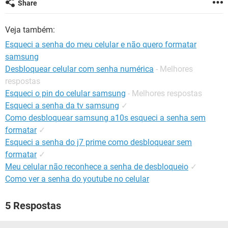
Share
GUIA DE COMPRAS
Veja também:
Esqueci a senha do meu celular e não quero formatar
samsung
Desbloquear celular com senha numérica
- Melhores
respostas
Esqueci o pin do celular samsung
- Melhores respostas
Esqueci a senha da tv samsung
✓
Como desbloquear samsung a10s esqueci a senha sem
formatar
✓
Esqueci a senha do j7 prime como desbloquear sem
formatar
✓
Meu celular não reconhece a senha de desbloqueio
✓
Como ver a senha do youtube no celular
5 Respostas