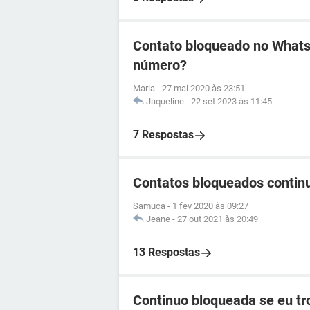
Contato bloqueado no WhatsA
número?
Maria
-
27 mai 2020 às 23:51
Jaqueline
-
22 set 2023 às 11:45
7 Respostas
Contatos bloqueados contin
Samuca
-
1 fev 2020 às 09:27
Jeane
-
27 out 2021 às 20:49
13 Respostas
Continuo bloqueada se eu t