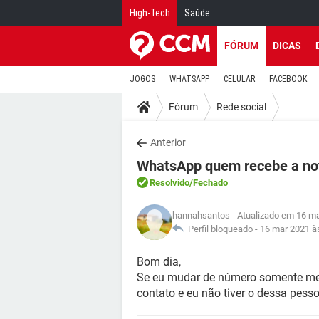
High-Tech
Saúde
FÓRUM
DICAS
JOGOS
WHATSAPP
CELULAR
FACEBOOK
Fórum
Rede social
Anterior
WhatsApp quem recebe a no
Resolvido
/Fechado
hannahsantos
- Atualizado em 16 ma
Perfil bloqueado -
16 mar 2021 à
Bom dia,
Se eu mudar de número somente me
contato e eu não tiver o dessa pess