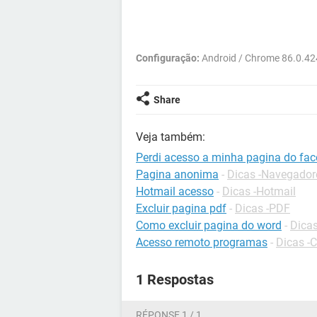
Configuração:
Android / Chrome 86.0.4
Share
Veja também:
Perdi acesso a minha pagina do fa
Pagina anonima
-
Dicas -Navegador
Hotmail acesso
-
Dicas -Hotmail
Excluir pagina pdf
-
Dicas -PDF
Como excluir pagina do word
-
Dica
Acesso remoto programas
-
Dicas -
1 Respostas
RÉPONSE 1 / 1