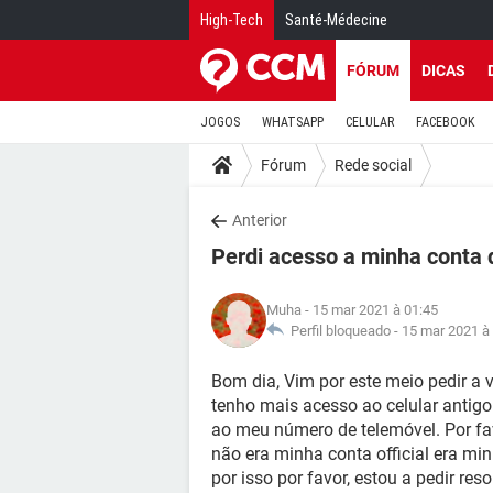
High-Tech
Santé-Médecine
FÓRUM
DICAS
JOGOS
WHATSAPP
CELULAR
FACEBOOK
Fórum
Rede social
Anterior
Perdi acesso a minha conta
Muha
- 15 mar 2021 à 01:45
Perfil bloqueado -
15 mar 2021 à
Bom dia, Vim por este meio pedir a 
tenho mais acesso ao celular antigo
ao meu número de telemóvel. Por fa
não era minha conta official era min
por isso por favor, estou a pedir re