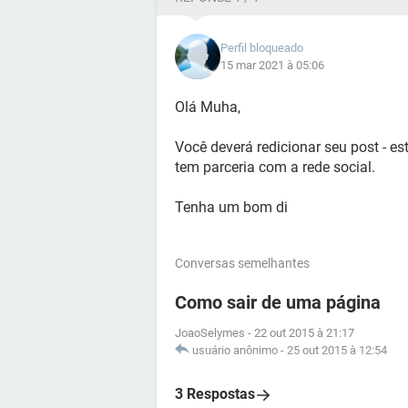
Perfil bloqueado
15 mar 2021 à 05:06
Olá Muha,
Você deverá redicionar seu post - e
tem parceria com a rede social.
Tenha um bom di
Conversas semelhantes
Como sair de uma página
JoaoSelymes
-
22 out 2015 à 21:17
usuário anônimo
-
25 out 2015 à 12:54
3 Respostas