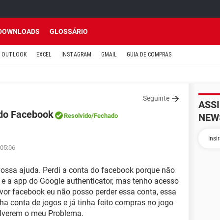
DOWNLOADS
GLOSSÁRIO
OUTLOOK
EXCEL
INSTAGRAM
GMAIL
GUIA DE COMPRAS
Seguinte
ASS
 do Facebook
NEW
Resolvido
/Fechado
 05:06
vossa ajuda. Perdi a conta do facebook porque não
 e a app do Google authenticator, mas tenho acesso
vor facebook eu não posso perder essa conta, essa
ha conta de jogos e já tinha feito compras no jogo
solverem o meu Problema.