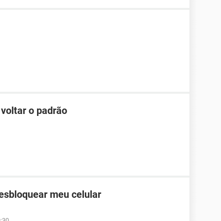
 voltar o padrão
desbloquear meu celular
9:30