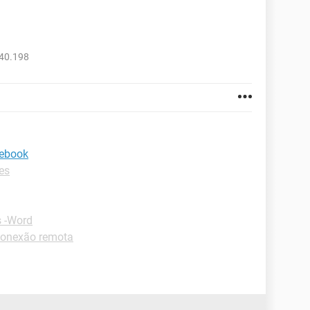
240.198
cebook
es
s -Word
Conexão remota