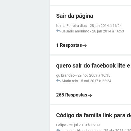
Sair da página
telma Ferreira dias
-
28 jan 2014 à 16:24
usuário anônimo
-
28 jan 2014 à 16:53
1 Respostas
quero sair do facebook lite e
gu brandão
-
29 nov 2009 à 16:15
Maria reis
-
5 out 2017 à 22:24
265 Respostas
Código da família link para 
Felipe
-
25 jul 2019 à 16:39
yahcjjdbfhfhgyheghjhey
-
25 abr 2021 à 1