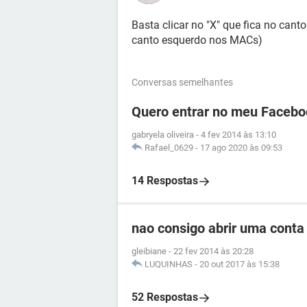
Basta clicar no "X" que fica no canto
canto esquerdo nos MACs)
Conversas semelhantes
Quero entrar no meu Facebo
gabryela oliveira
-
4 fev 2014 às 13:10
Rafael_0629
-
17 ago 2020 às 09:53
14 Respostas
nao consigo abrir uma cont
gleibiane
-
22 fev 2014 às 20:28
LUQUINHAS
-
20 out 2017 às 15:38
52 Respostas