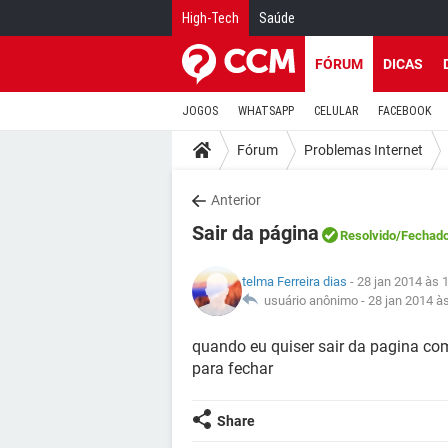
High-Tech
Saúde
FÓRUM
DICAS
JOGOS
WHATSAPP
CELULAR
FACEBOOK
Fórum
Problemas Internet
Anterior
Sair da página
Resolvido
/Fechad
telma Ferreira dias
- 28 jan 2014 às 
usuário anônimo -
28 jan 2014 à
quando eu quiser sair da pagina co
para fechar
Share