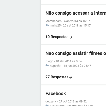
Não consigo acessar a inte
Maranabarb
-
4 abr 2014 às 16:37
ninha25
-
26 set 2018 às 15:17
10 Respostas
Nao consigo assistir filmes o
Diego
-
10 abr 2014 às 00:43
nappyhit
-
18 jun 2023 às 05:47
27 Respostas
Facebook
deuzeny
-
27 out 2013 às 09:52
FlaviaSouzi
-
30 out 2013 às 11:58