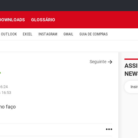
DOWNLOADS
GLOSSÁRIO
OUTLOOK
EXCEL
INSTAGRAM
GMAIL
GUIA DE COMPRAS
Seguinte
ASS
NEW
o
16:24
s 16:53
mo faço