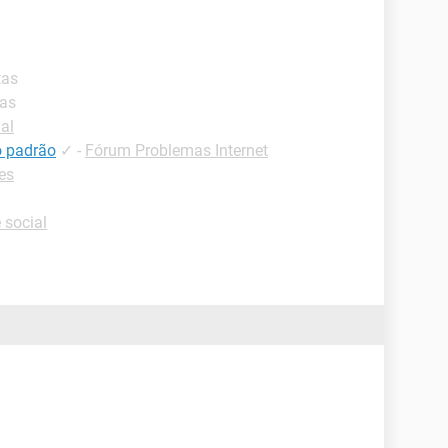
tas
tas
al
 o padrão
✓
-
Fórum Problemas Internet
es
 social