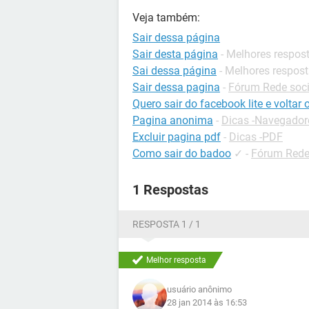
Veja também:
Sair dessa página
Sair desta página
- Melhores respos
Sai dessa página
- Melhores respos
Sair dessa pagina
-
Fórum Rede soci
Quero sair do facebook lite e voltar
Pagina anonima
-
Dicas -Navegador
Excluir pagina pdf
-
Dicas -PDF
Como sair do badoo
✓
-
Fórum Rede
1 Respostas
RESPOSTA 1 / 1
Melhor resposta
usuário anônimo
28 jan 2014 às 16:53