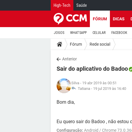
High-Tech
Saúde
FÓRUM
DICAS
JOGOS
WHATSAPP
CELULAR
FACEBOOK
Fórum
Rede social
Anterior
Sair do aplicativo do Badoo
Silva
- 19 abr 2019 às 00:51
Tatiana -
19 jul 2019 às 16:40
Bom dia,
Eu quero sair do Badoo , não estou
Configuração:
Android / Chrome 73.0.36