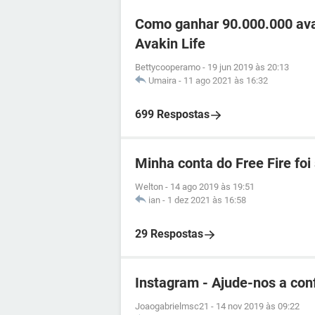
Como ganhar 90.000.000 ava
Avakin Life
Bettycooperamo
-
19 jun 2019 às 20:13
Umaira
-
11 ago 2021 às 16:32
699 Respostas
Minha conta do Free Fire fo
Welton
-
14 ago 2019 às 19:51
ian
-
1 dez 2021 às 16:58
29 Respostas
Instagram - Ajude-nos a con
Joaogabrielmsc21
-
14 nov 2019 às 09:22