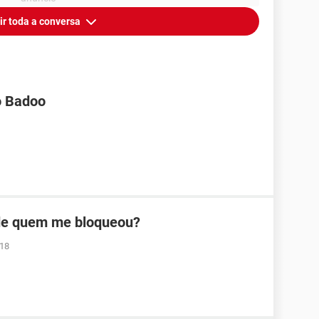
ir toda a conversa
o Badoo
 de quem me bloqueou?
:18