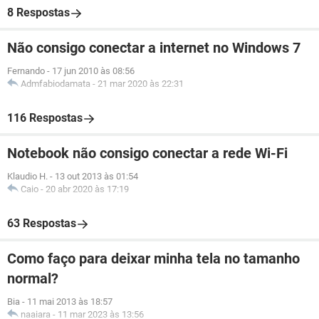
8 Respostas
Não consigo conectar a internet no Windows 7
Fernando
-
17 jun 2010 às 08:56
Admfabiodamata
-
21 mar 2020 às 22:31
116 Respostas
Notebook não consigo conectar a rede Wi-Fi
Klaudio H.
-
13 out 2013 às 01:54
Caio
-
20 abr 2020 às 17:19
63 Respostas
Como faço para deixar minha tela no tamanho
normal?
Bia
-
11 mai 2013 às 18:57
naaiara
-
11 mar 2023 às 13:56