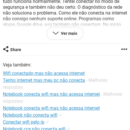
tudo funciona normalmente. Tentei conectar no modo de
GUIA DE COMPRAS
segurança e também não deu certo. O diagnóstico da rede
não soluciona o problema. Como ele não conecta na internet
não consigo nenhum suporte online. Programas como
skype, Google drive, avg também não conectam. No início
até consegui acessar a internet usando o internet explorer
Ver mais
(64bits) mas depois também parou de funcionar. Também
não acessa a internet usando outra wi fi. E agora, alguém
tem uma idéia do que ta acontecendo?
Share
Veja também:
Wifi conectado mas não acessa internet
Tenho internet mas meu pc não conecta
- Melhores
respostas
Notebook conecta wifi mas não acessa internet
- Melhores
respostas
Notebook conecta wifi mas não acessa internet
Notebook não conecta wifi
✓
Conectar wifi pelo ip
✓
Notebook cce não conecta wifi
✓