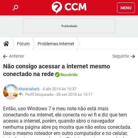
MENU
INÍCIO
JOGOS
WHATSAPP
DICAS
Fórum
Problemas Internet
CELULAR
FACEBOOK
JOGOS
WHATSAPP
DOWNLOADS
Anterior
Seguinte
OUTLOOK
EXCEL
CELULAR
FACEBOOK
Não consigo acessar a internet mesmo
INSTAGRAM
JOGOS
GMAIL
WHATSAPP
FÓRUM
OUTLOOK
EXCEL
conectado na rede
Resolvido
GUIA DE COMPRAS
CELULAR
FACEBOOK
INSTAGRAM
JOGOS
GMAIL
WHATSAPP
GLOSSÁRIO
OUTLOOK
EXCEL
Maranabarb
- 4 abr 2014 às 16:37
GUIA DE COMPRAS
CELULAR
FACEBOOK
Perfil bloqueado -
26 set 2018 às 15:17
INSTAGRAM
JOGOS
GMAIL
WHATSAPP
OUTLOOK
EXCEL
Então, uso Windows 7 e meu note não está mais
GUIA DE COMPRAS
CELULAR
FACEBOOK
INSTAGRAM
GMAIL
conectando na internet, ele conecta no wi fi e diz que tem
OUTLOOK
EXCEL
acesso a internet, porém, quando abro o navegador
GUIA DE COMPRAS
nenhuma página abre pq mostra que não estou conectada.
INSTAGRAM
GMAIL
Uso o mesmo roteador em outro computador e no celular,