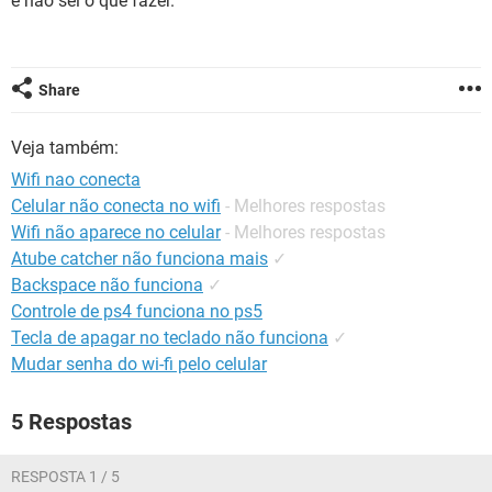
e não sei o que fazer.
GUIA DE COMPRAS
Share
Veja também:
Wifi nao conecta
Celular não conecta no wifi
- Melhores respostas
Wifi não aparece no celular
- Melhores respostas
Atube catcher não funciona mais
✓
Backspace não funciona
✓
Controle de ps4 funciona no ps5
Tecla de apagar no teclado não funciona
✓
Mudar senha do wi-fi pelo celular
5 Respostas
RESPOSTA 1 / 5