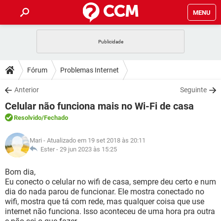
MENU
INÍCIO
JOGOS
WHATSAPP
DICAS
Fórum
Problemas Internet
CELULAR
FACEBOOK
JOGOS
WHATSAPP
DOWNLOADS
Anterior
Seguinte
OUTLOOK
EXCEL
CELULAR
FACEBOOK
Celular não funciona mais no Wi-Fi de casa
INSTAGRAM
JOGOS
GMAIL
WHATSAPP
FÓRUM
OUTLOOK
EXCEL
Resolvido
/Fechado
GUIA DE COMPRAS
CELULAR
FACEBOOK
INSTAGRAM
JOGOS
GMAIL
WHATSAPP
GLOSSÁRIO
OUTLOOK
Mari
- Atualizado em 19 set 2018 às 20:11
EXCEL
GUIA DE COMPRAS
CELULAR
FACEBOOK
Ester -
29 jun 2023 às 15:25
INSTAGRAM
JOGOS
GMAIL
WHATSAPP
OUTLOOK
EXCEL
Bom dia,
GUIA DE COMPRAS
CELULAR
FACEBOOK
Eu conecto o celular no wifi de casa, sempre deu certo e num
INSTAGRAM
GMAIL
dia do nada parou de funcionar. Ele mostra conectado no
OUTLOOK
EXCEL
GUIA DE COMPRAS
wifi, mostra que tá com rede, mas qualquer coisa que use
INSTAGRAM
GMAIL
internet não funciona. Isso aconteceu de uma hora pra outra