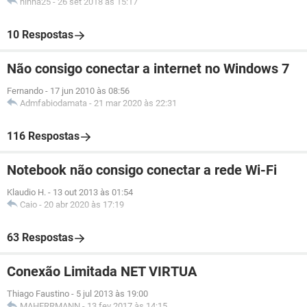
ninha25
-
26 set 2018 às 15:17
10 Respostas
Não consigo conectar a internet no Windows 7
Fernando
-
17 jun 2010 às 08:56
Admfabiodamata
-
21 mar 2020 às 22:31
116 Respostas
Notebook não consigo conectar a rede Wi-Fi
Klaudio H.
-
13 out 2013 às 01:54
Caio
-
20 abr 2020 às 17:19
63 Respostas
Conexão Limitada NET VIRTUA
Thiago Faustino
-
5 jul 2013 às 19:00
MAHERRMANN
-
13 fev 2017 às 14:15