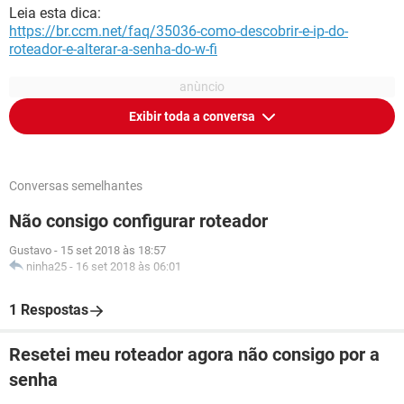
Leia esta dica:
https://br.ccm.net/faq/35036-como-descobrir-e-ip-do-
roteador-e-alterar-a-senha-do-w-fi
Exibir toda a conversa
Conversas semelhantes
Não consigo configurar roteador
Gustavo
-
15 set 2018 às 18:57
ninha25
-
16 set 2018 às 06:01
1 Respostas
Resetei meu roteador agora não consigo por a
senha