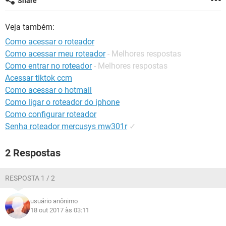
Share
GUIA DE COMPRAS
Veja também:
Como acessar o roteador
Como acessar meu roteador
- Melhores respostas
Como entrar no roteador
- Melhores respostas
Acessar tiktok ccm
Como acessar o hotmail
Como ligar o roteador do iphone
Como configurar roteador
Senha roteador mercusys mw301r
✓
2 Respostas
RESPOSTA 1 / 2
usuário anônimo
18 out 2017 às 03:11