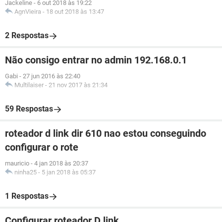
Jackeline
-
6 out 2018 às 19:22
AgnVieira
-
18 out 2018 às 13:47
2 Respostas
Não consigo entrar no admin 192.168.0.1
Gabi
-
27 jun 2016 às 22:40
Multilaiser
-
21 nov 2017 às 21:34
59 Respostas
roteador d link dir 610 nao estou conseguindo
configurar o rote
mauricio
-
4 jan 2018 às 20:37
ninha25
-
5 jan 2018 às 05:37
1 Respostas
Configurar roteador D link