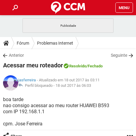
MENU
INÍCIO
JOGOS
WHATSAPP
DICAS
Fórum
Problemas Internet
CELULAR
FACEBOOK
JOGOS
WHATSAPP
DOWNLOADS
Anterior
Seguinte
OUTLOOK
EXCEL
CELULAR
FACEBOOK
Acessar meu roteador
INSTAGRAM
JOGOS
GMAIL
WHATSAPP
Resolvido
/Fechado
FÓRUM
OUTLOOK
EXCEL
GUIA DE COMPRAS
CELULAR
FACEBOOK
jasferreira
- Atualizado em 18 out 2017 às 03:11
INSTAGRAM
JOGOS
GMAIL
WHATSAPP
GLOSSÁRIO
Perfil bloqueado -
18 out 2017 às 06:03
OUTLOOK
EXCEL
GUIA DE COMPRAS
CELULAR
FACEBOOK
INSTAGRAM
JOGOS
GMAIL
WHATSAPP
boa tarde
OUTLOOK
EXCEL
nao consigo acessar ao meu router HUAWEI B593
GUIA DE COMPRAS
CELULAR
FACEBOOK
com IP 192.168.1.1
INSTAGRAM
GMAIL
OUTLOOK
EXCEL
GUIA DE COMPRAS
cpm. Jose Ferreira
INSTAGRAM
GMAIL