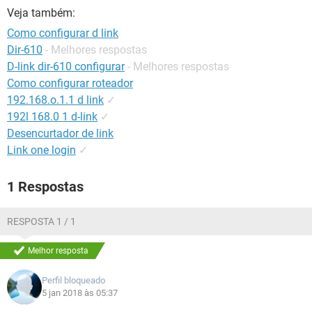
GUIA DE COMPRAS
Veja também:
Como configurar d link
Dir-610
- Melhores respostas
D-link dir-610 configurar
- Melhores respostas
Como configurar roteador
192.168.o.1.1 d link
✓
192l 168.0 1 d-link
✓
Desencurtador de link
Link one login
✓
1 Respostas
RESPOSTA 1 / 1
Melhor resposta
Perfil bloqueado
5 jan 2018 às 05:37