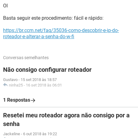
OI
Basta seguir este procedimento: fácil e rápido:
https://br.ccm.net/faq/35036-como-descobrir-e-ip-do-
roteador-e-alterar-a-senha-do-w-fi
Conversas semelhantes
Não consigo configurar roteador
Gustavo
-
15 set 2018 às 18:57
ninha25
-
16 set 2018 às 06:01
1 Respostas
Resetei meu roteador agora não consigo por a
senha
Jackeline
-
6 out 2018 às 19:22