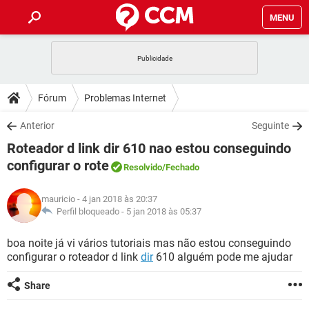
MENU
INÍCIO
JOGOS
WHATSAPP
DICAS
Fórum
Problemas Internet
CELULAR
FACEBOOK
JOGOS
WHATSAPP
DOWNLOADS
Anterior
Seguinte
OUTLOOK
EXCEL
CELULAR
FACEBOOK
Roteador d link dir 610 nao estou conseguindo
INSTAGRAM
JOGOS
GMAIL
WHATSAPP
FÓRUM
OUTLOOK
EXCEL
configurar o rote
Resolvido
/Fechado
GUIA DE COMPRAS
CELULAR
FACEBOOK
INSTAGRAM
JOGOS
GMAIL
WHATSAPP
GLOSSÁRIO
OUTLOOK
EXCEL
mauricio
- 4 jan 2018 às 20:37
GUIA DE COMPRAS
CELULAR
FACEBOOK
Perfil bloqueado -
5 jan 2018 às 05:37
INSTAGRAM
JOGOS
GMAIL
WHATSAPP
OUTLOOK
EXCEL
boa noite já vi vários tutoriais mas não estou conseguindo
GUIA DE COMPRAS
CELULAR
FACEBOOK
INSTAGRAM
GMAIL
configurar o roteador d link
dir
610 alguém pode me ajudar
OUTLOOK
EXCEL
GUIA DE COMPRAS
Share
INSTAGRAM
GMAIL