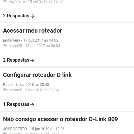
AgnVieira
-
18 out 2018 às 13:47
2 Respostas
Acessar meu roteador
jasferreira
-
17 out 2017 às 14:02
ninha25
-
18 out 2017 às 06:03
2 Respostas
Configurar roteador D link
Paulo
-
8 dez 2018 às 20:43
ninha25
-
9 dez 2018 às 08:34
1 Respostas
Não consigo acessar o roteador D-Link 809
JOSROBERTO
-
15 jun 2019 às 12:01