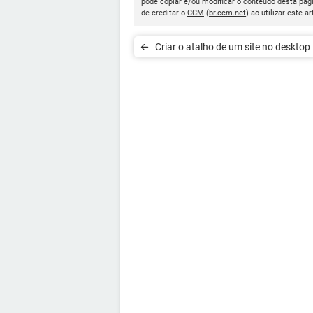
pode copiar e/ou modificar o conteúdo desta pág
de creditar o
CCM
(
br.ccm.net
) ao utilizar este ar
Criar o atalho de um site no desktop