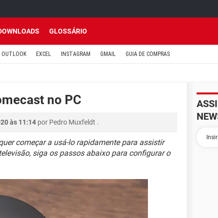
DOWNLOADS
GLOSSÁRIO
OUTLOOK
EXCEL
INSTAGRAM
GMAIL
GUIA DE COMPRAS
omecast no PC
ASS
NEW
020 às 11:14
por
Pedro Muxfeldt
.
er começar a usá-lo rapidamente para assistir
televisão, siga os passos abaixo para configurar o