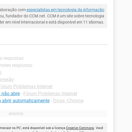
laboração com
especialistas em tecnologia da informação
ou, fundador do CCM.net. CCM é um site sobre tecnologia
íder em nível internacional e está disponível em 11 idiomas.
s respostas
lhores respostas
s
onexão
Fórum Problemas Internet
 não abre
-
Fórum Problemas Internet
 abrir automaticamente
-
Dicas -Chrome
mecast no PC', está disponível sob a licença
Creative Commons
. Você