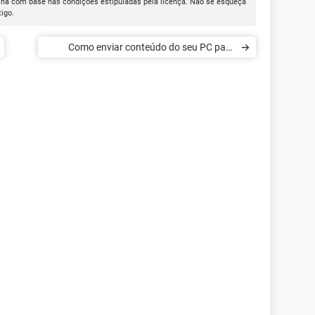
ina com base nas condições estipuladas pela licença. Não se esqueça
tigo.
Como enviar conteúdo do seu PC para
Chromecast