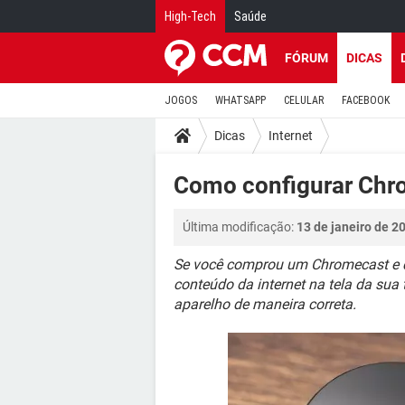
High-Tech
Saúde
FÓRUM
DICAS
JOGOS
WHATSAPP
CELULAR
FACEBOOK
Dicas
Internet
Como configurar Chr
Última modificação:
13 de janeiro de 2
Se você comprou um Chromecast e qu
conteúdo da internet na tela da sua 
aparelho de maneira correta.