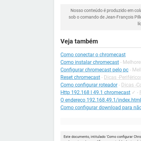
Nosso conteúdo é produzido em co
sob o comando de Jean-François Pill
l
Veja também
Como conectar o chromecast
Como instalar chromecast
- Melhore
Configurar chromecast pelo pc
- Me
Reset chromecast
-
Dicas -Periférico
Como configurar roteador
-
Dicas -C
Http 192.168 l 49.1 chromecast
✓
-
O endereço 192.168.49.1/index.html
Como configurar download para não
Este documento, intitulado 'Como configurar Chro