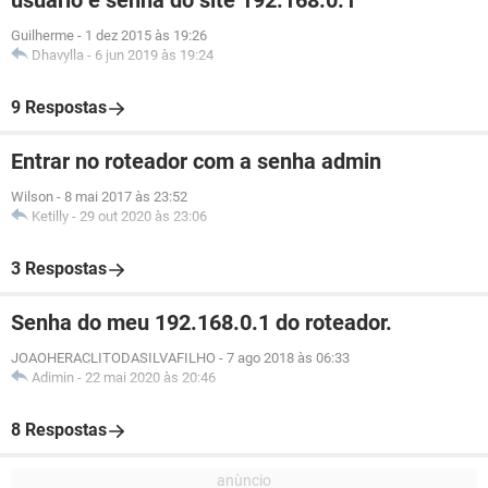
usuario e senha do site 192.168.0.1
Guilherme
-
1 dez 2015 às 19:26
Dhavylla
-
6 jun 2019 às 19:24
9 Respostas
Entrar no roteador com a senha admin
Wilson
-
8 mai 2017 às 23:52
Ketilly
-
29 out 2020 às 23:06
3 Respostas
Senha do meu 192.168.0.1 do roteador.
JOAOHERACLITODASILVAFILHO
-
7 ago 2018 às 06:33
Adimin
-
22 mai 2020 às 20:46
8 Respostas