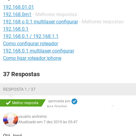
GUIA DE COMPRAS
192.168.01.01
192.168.0m1
- Melhores respostas
192.168 o 0.1 multilaser configurar
- Melhores respostas
192.168.0.1
192.168.0.1 / 192.168.1.1
Como configurar roteador
192.168.0.1 multilaser configurar
Como ligar roteador iphone
37 Respostas
RESPOSTA 1 / 37
aprovada por
Melhor resposta
Ana Spadari
usuário anônimo
Atualizado em 7 dez 2019 às 05:47
Olá José,