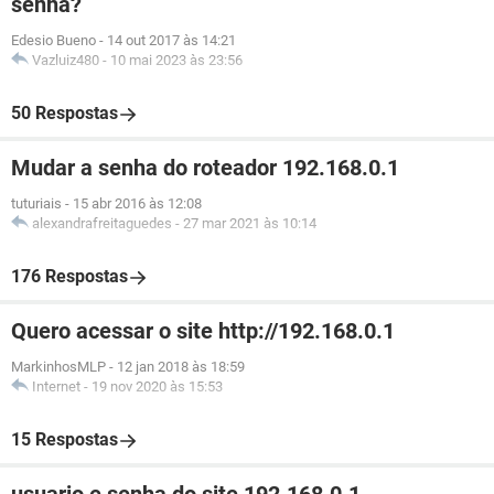
senha?
Edesio Bueno
-
14 out 2017 às 14:21
Vazluiz480
-
10 mai 2023 às 23:56
50 Respostas
Mudar a senha do roteador 192.168.0.1
tuturiais
-
15 abr 2016 às 12:08
alexandrafreitaguedes
-
27 mar 2021 às 10:14
176 Respostas
Quero acessar o site http://192.168.0.1
MarkinhosMLP
-
12 jan 2018 às 18:59
Internet
-
19 nov 2020 às 15:53
15 Respostas