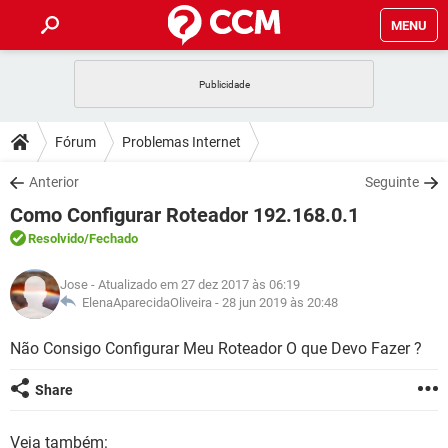
MENU
INÍCIO
JOGOS
WHATSAPP
DICAS
Fórum
Problemas Internet
CELULAR
FACEBOOK
JOGOS
WHATSAPP
DOWNLOADS
Anterior
Seguinte
OUTLOOK
EXCEL
CELULAR
FACEBOOK
Como Configurar Roteador 192.168.0.1
INSTAGRAM
JOGOS
GMAIL
WHATSAPP
FÓRUM
OUTLOOK
EXCEL
Resolvido
/Fechado
GUIA DE COMPRAS
CELULAR
FACEBOOK
INSTAGRAM
JOGOS
GMAIL
WHATSAPP
GLOSSÁRIO
OUTLOOK
Jose
- Atualizado em 27 dez 2017 às 06:19
EXCEL
GUIA DE COMPRAS
CELULAR
FACEBOOK
ElenaAparecidaOliveira -
28 jun 2019 às 20:48
INSTAGRAM
JOGOS
GMAIL
WHATSAPP
OUTLOOK
EXCEL
Não Consigo Configurar Meu Roteador O que Devo Fazer ?
GUIA DE COMPRAS
CELULAR
FACEBOOK
INSTAGRAM
GMAIL
OUTLOOK
EXCEL
Share
GUIA DE COMPRAS
INSTAGRAM
GMAIL
Veja também: