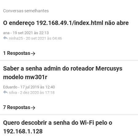
Conversas semelhantes
O endereço 192.168.49.1/index.html não abre
ana
-
19 set 2021 às 22:13
ninha25
-
20 set 2021 às 04:46
1 Respostas
Saber a senha admin do roteador Mercusys
modelo mw301r
Eduardo
-
17 jul 2019 às 12:40
silva
-
2 dez 2020 às 17:18
7 Respostas
Quero descobrir a senha do Wi-Fi pelo o
192.168.1.128