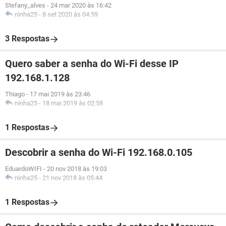
Stefany_alves
-
24 mar 2020 às 16:42
ninha25
-
8 set 2020 às 04:59
3 Respostas
Quero saber a senha do Wi-Fi desse IP
192.168.1.128
Thiago
-
17 mai 2019 às 23:46
ninha25
-
18 mai 2019 às 02:58
1 Respostas
Descobrir a senha do Wi-Fi 192.168.0.105
EduardoWIFI
-
20 nov 2018 às 19:03
ninha25
-
21 nov 2018 às 05:44
1 Respostas