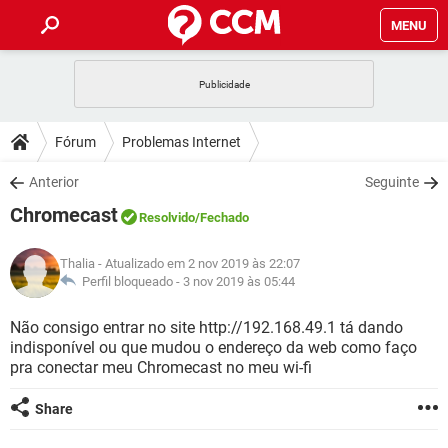
MENU
INÍCIO
JOGOS
WHATSAPP
DICAS
Fórum
Problemas Internet
CELULAR
FACEBOOK
JOGOS
WHATSAPP
DOWNLOADS
Anterior
Seguinte
OUTLOOK
EXCEL
CELULAR
FACEBOOK
Chromecast
INSTAGRAM
JOGOS
GMAIL
WHATSAPP
Resolvido
/Fechado
FÓRUM
OUTLOOK
EXCEL
GUIA DE COMPRAS
CELULAR
FACEBOOK
Thalia
- Atualizado em 2 nov 2019 às 22:07
INSTAGRAM
JOGOS
GMAIL
WHATSAPP
GLOSSÁRIO
Perfil bloqueado -
3 nov 2019 às 05:44
OUTLOOK
EXCEL
GUIA DE COMPRAS
CELULAR
FACEBOOK
INSTAGRAM
JOGOS
GMAIL
WHATSAPP
Não consigo entrar no site http://192.168.49.1 tá dando
OUTLOOK
EXCEL
indisponível ou que mudou o endereço da web como faço
GUIA DE COMPRAS
CELULAR
FACEBOOK
pra conectar meu Chromecast no meu wi-fi
INSTAGRAM
GMAIL
OUTLOOK
EXCEL
GUIA DE COMPRAS
Share
INSTAGRAM
GMAIL