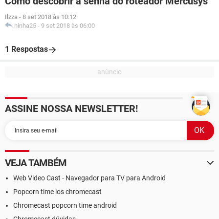
Como descobrir a senha do roteador Mercusys
Ilzza
-
8 set 2018 às 10:12
ninha25
-
9 set 2018 às 06:00
1 Respostas
ASSINE NOSSA NEWSLETTER!
VEJA TAMBÉM
Web Video Cast - Navegador para TV para Android
Popcorn time ios chromecast
Chromecast popcorn time android