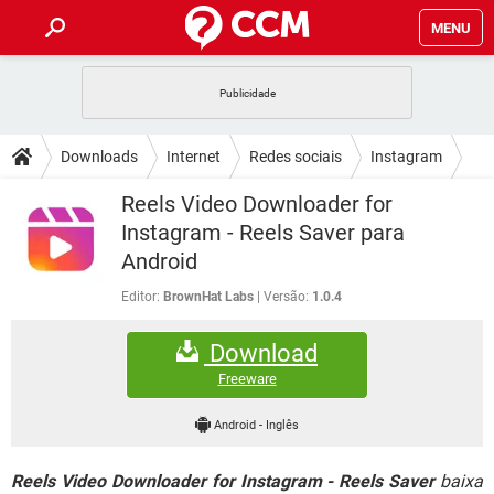
MENU
INÍCIO
JOGOS
WHATSAPP
DICAS
Downloads
Internet
Redes sociais
Instagram
CELULAR
FACEBOOK
JOGOS
WHATSAPP
DOWNLOADS
Reels Video Downloader for
OUTLOOK
EXCEL
CELULAR
FACEBOOK
Instagram - Reels Saver para
INSTAGRAM
JOGOS
GMAIL
WHATSAPP
FÓRUM
Android
OUTLOOK
EXCEL
GUIA DE COMPRAS
CELULAR
FACEBOOK
INSTAGRAM
JOGOS
GMAIL
WHATSAPP
Editor:
BrownHat Labs
Versão:
1.0.4
GLOSSÁRIO
OUTLOOK
EXCEL
GUIA DE COMPRAS
CELULAR
FACEBOOK
Download
INSTAGRAM
JOGOS
GMAIL
WHATSAPP
OUTLOOK
EXCEL
Freeware
GUIA DE COMPRAS
CELULAR
FACEBOOK
INSTAGRAM
GMAIL
OUTLOOK
EXCEL
Android
-
Inglês
GUIA DE COMPRAS
INSTAGRAM
GMAIL
Reels Video Downloader for Instagram - Reels Saver
baixa