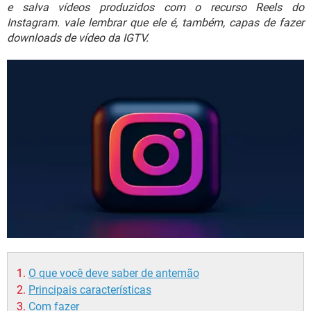
GUIA DE COMPRAS
e salva vídeos produzidos com o recurso Reels do
Instagram. vale lembrar que ele é, também, capas de fazer
downloads de vídeo da IGTV.
O que você deve saber de antemão
Principais características
Com fazer