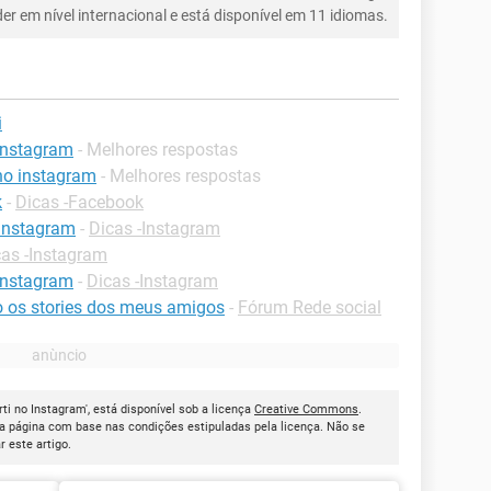
íder em nível internacional e está disponível em 11 idiomas.
i
 instagram
- Melhores respostas
 no instagram
- Melhores respostas
k
-
Dicas -Facebook
 instagram
-
Dicas -Instagram
cas -Instagram
instagram
-
Dicas -Instagram
 os stories dos meus amigos
-
Fórum Rede social
ti no Instagram', está disponível sob a licença
Creative Commons
.
a página com base nas condições estipuladas pela licença. Não se
ar este artigo.