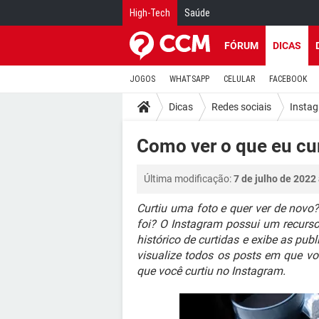
High-Tech
Saúde
FÓRUM
DICAS
JOGOS
WHATSAPP
CELULAR
FACEBOOK
Dicas
Redes sociais
Insta
Como ver o que eu cu
Última modificação:
7 de julho de 2022
Curtiu uma foto e quer ver de nov
foi? O Instagram possui um recurso 
histórico de curtidas e exibe as pu
visualize todos os posts em que voc
que você curtiu no Instagram.