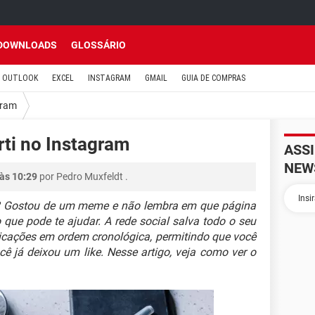
DOWNLOADS
GLOSSÁRIO
OUTLOOK
EXCEL
INSTAGRAM
GMAIL
GUIA DE COMPRAS
gram
rti no Instagram
ASS
NEW
 às 10:29
por
Pedro Muxfeldt
.
o? Gostou de um meme e não lembra em que página
que pode te ajudar. A rede social salva todo o seu
blicações em ordem cronológica, permitindo que você
ê já deixou um like. Nesse artigo, veja como ver o