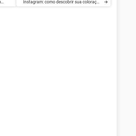
m
Instagram: como descobrir sua coloração
pessoal no app