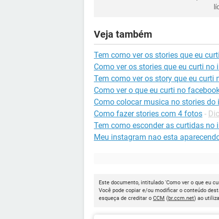
l
Veja também
Tem como ver os stories que eu curt
Como ver os stories que eu curti no
Tem como ver os story que eu curti
Como ver o que eu curti no faceboo
Como colocar musica no stories do
Como fazer stories com 4 fotos
-
Di
Tem como esconder as curtidas no 
Meu instagram nao esta aparecendo
Este documento, intitulado 'Como ver o que eu cur
Você pode copiar e/ou modificar o conteúdo dest
esqueça de creditar o
CCM
(
br.ccm.net
) ao utiliz