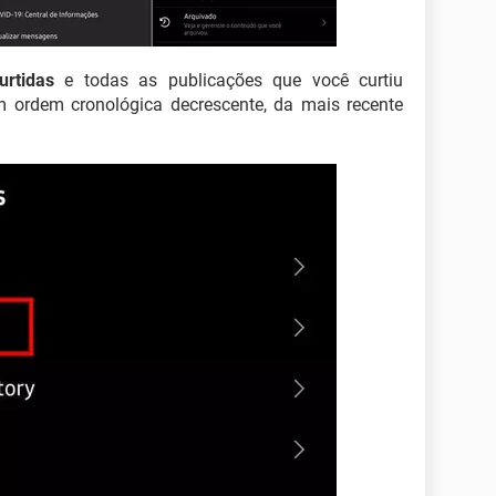
urtidas
e todas as publicações que você curtiu
m ordem cronológica decrescente, da mais recente