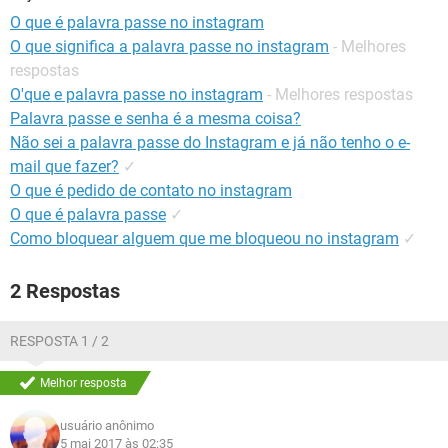
GUIA DE COMPRAS
O que é palavra passe no instagram
O que significa a palavra passe no instagram
- Melhores
respostas
O'que e palavra passe no instagram
- Melhores respostas
Palavra passe e senha é a mesma coisa?
Não sei a palavra passe do Instagram e já não tenho o e-
mail que fazer?
✓
O que é pedido de contato no instagram
O que é palavra passe
✓
Como bloquear alguem que me bloqueou no instagram
✓
2 Respostas
RESPOSTA 1 / 2
Melhor resposta
usuário anônimo
5 mai 2017 às 02:35