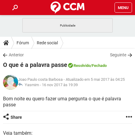
MENU
INÍCIO
JOGOS
WHATSAPP
DICAS
Fórum
Rede social
CELULAR
FACEBOOK
JOGOS
WHATSAPP
DOWNLOADS
Anterior
Seguinte
OUTLOOK
EXCEL
CELULAR
FACEBOOK
O que é a palavra passe
INSTAGRAM
JOGOS
GMAIL
WHATSAPP
Resolvido
/Fechado
FÓRUM
OUTLOOK
EXCEL
GUIA DE COMPRAS
CELULAR
FACEBOOK
Joao Paulo costa Barbosa
- Atualizado em 5 mai 2017 às 04:25
INSTAGRAM
JOGOS
GMAIL
WHATSAPP
GLOSSÁRIO
Yasmim -
16 nov 2017 às 19:39
OUTLOOK
EXCEL
GUIA DE COMPRAS
CELULAR
FACEBOOK
INSTAGRAM
JOGOS
GMAIL
WHATSAPP
Bom noite eu quero fazer uma pergunta o que é palavra
OUTLOOK
EXCEL
passe
GUIA DE COMPRAS
CELULAR
FACEBOOK
INSTAGRAM
GMAIL
OUTLOOK
EXCEL
Share
GUIA DE COMPRAS
INSTAGRAM
GMAIL
Veja também: