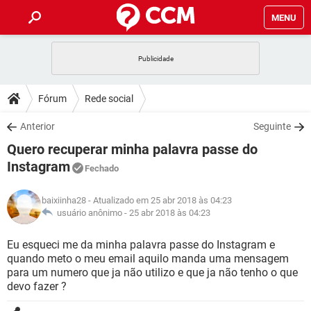
MENU
INÍCIO
JOGOS
WHATSAPP
DICAS
Fórum
Rede social
CELULAR
FACEBOOK
JOGOS
WHATSAPP
DOWNLOADS
Anterior
Seguinte
OUTLOOK
EXCEL
CELULAR
FACEBOOK
Quero recuperar minha palavra passe do
INSTAGRAM
JOGOS
GMAIL
WHATSAPP
FÓRUM
OUTLOOK
EXCEL
Instagram
Fechado
GUIA DE COMPRAS
CELULAR
FACEBOOK
INSTAGRAM
JOGOS
GMAIL
WHATSAPP
GLOSSÁRIO
OUTLOOK
EXCEL
baixiinha28
- Atualizado em 25 abr 2018 às 04:23
GUIA DE COMPRAS
CELULAR
FACEBOOK
usuário anônimo -
25 abr 2018 às 04:23
INSTAGRAM
JOGOS
GMAIL
WHATSAPP
OUTLOOK
EXCEL
Eu esqueci me da minha palavra passe do Instagram e
GUIA DE COMPRAS
CELULAR
FACEBOOK
INSTAGRAM
GMAIL
quando meto o meu email aquilo manda uma mensagem
OUTLOOK
EXCEL
para um numero que ja não utilizo e que ja não tenho o que
GUIA DE COMPRAS
devo fazer ?
INSTAGRAM
GMAIL