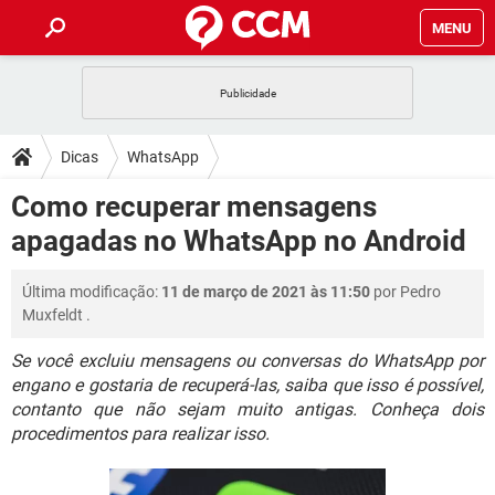
MENU
INÍCIO
JOGOS
WHATSAPP
DICAS
Dicas
WhatsApp
CELULAR
FACEBOOK
JOGOS
WHATSAPP
DOWNLOADS
Como recuperar mensagens
OUTLOOK
EXCEL
CELULAR
FACEBOOK
apagadas no WhatsApp no Android
INSTAGRAM
JOGOS
GMAIL
WHATSAPP
FÓRUM
OUTLOOK
EXCEL
GUIA DE COMPRAS
CELULAR
FACEBOOK
Última modificação:
11 de março de 2021 às 11:50
por
Pedro
INSTAGRAM
JOGOS
GMAIL
WHATSAPP
GLOSSÁRIO
OUTLOOK
Muxfeldt
.
EXCEL
GUIA DE COMPRAS
CELULAR
FACEBOOK
INSTAGRAM
JOGOS
GMAIL
WHATSAPP
Se você excluiu mensagens ou conversas do WhatsApp por
OUTLOOK
EXCEL
engano e gostaria de recuperá-las, saiba que isso é possível,
GUIA DE COMPRAS
CELULAR
FACEBOOK
contanto que não sejam muito antigas. Conheça dois
INSTAGRAM
GMAIL
OUTLOOK
EXCEL
procedimentos para realizar isso.
GUIA DE COMPRAS
INSTAGRAM
GMAIL