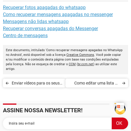
Recuperar fotos apagadas do whatsapp
Como recuperar mensagens apagadas no messenger
Mensagens não lidas whatsapp
Recuperar conversas apagadas do Messenger
Centro de mensagens
Este documento, intitulado 'Como recuperar mensagens apagadas no WhatsApp
no Android', está disponível sob a licença
Creative Commons
. Você pode copiar
e/ou modificar o conteúdo desta página com base nas condições estipuladas
pela licença. Não se esqueça de creditar o
CCM
(
br.ccm.net
) ao utilizar este
artigo.
Enviar vídeos para os seus
Como editar uma lista de
contatos do WhatsApp pelo
transmissão do WhatsApp
PC
no Android
ASSINE NOSSA NEWSLETTER!