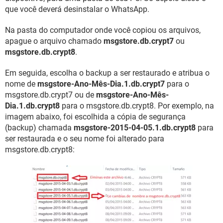
que você deverá desinstalar o WhatsApp.
Na pasta do computador onde você copiou os arquivos,
apague o arquivo chamado
msgstore.db.crypt7
ou
msgstore.db.crypt8
.
Em seguida, escolha o backup a ser restaurado e atribua o
nome de
msgstore-Ano-Mês-Dia.1.db.crypt7
para o
msgstore.db.crypt7 ou de
msgstore-Ano-Mês-
Dia.1.db.crypt8
para o msgstore.db.crypt8. Por exemplo, na
imagem abaixo, foi escolhida a cópia de segurança
(backup) chamada
msgstore-2015-04-05.1.db.crypt8
para
ser restaurada e o seu nome foi alterado para
msgstore.db.crypt8: