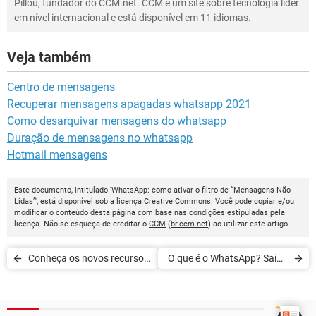
Pillou, fundador do CCM.net. CCM é um site sobre tecnologia líder
em nível internacional e está disponível em 11 idiomas.
Veja também
Centro de mensagens
Recuperar mensagens apagadas whatsapp 2021
Como desarquivar mensagens do whatsapp
Duração de mensagens no whatsapp
Hotmail mensagens
Este documento, intitulado 'WhatsApp: como ativar o filtro de “Mensagens Não
Lidas”', está disponível sob a licença
Creative Commons
. Você pode copiar e/ou
modificar o conteúdo desta página com base nas condições estipuladas pela
licença. Não se esqueça de creditar o
CCM
(
br.ccm.net
) ao utilizar este artigo.
Conheça os novos recursos
O que é o WhatsApp? Saiba
de confidencialidade do
tudo sobre o aplicativo
WhatsApp