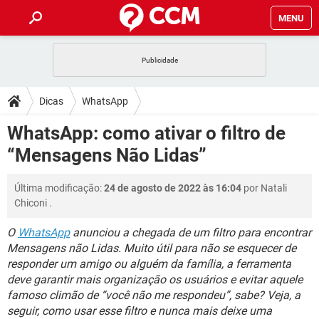
MENU
INÍCIO
JOGOS
WHATSAPP
DICAS
Dicas
WhatsApp
CELULAR
FACEBOOK
JOGOS
WHATSAPP
DOWNLOADS
WhatsApp: como ativar o filtro de
OUTLOOK
EXCEL
CELULAR
FACEBOOK
“Mensagens Não Lidas”
INSTAGRAM
JOGOS
GMAIL
WHATSAPP
FÓRUM
OUTLOOK
EXCEL
GUIA DE COMPRAS
CELULAR
FACEBOOK
Última modificação:
24 de agosto de 2022 às 16:04
por
Natali
INSTAGRAM
JOGOS
GMAIL
WHATSAPP
GLOSSÁRIO
OUTLOOK
Chiconi
.
EXCEL
GUIA DE COMPRAS
CELULAR
FACEBOOK
INSTAGRAM
JOGOS
GMAIL
WHATSAPP
O
WhatsApp
anunciou a chegada de um filtro para encontrar
OUTLOOK
EXCEL
Mensagens não Lidas. Muito útil para não se esquecer de
GUIA DE COMPRAS
CELULAR
FACEBOOK
responder um amigo ou alguém da família, a ferramenta
INSTAGRAM
GMAIL
OUTLOOK
EXCEL
deve garantir mais organização os usuários e evitar aquele
GUIA DE COMPRAS
famoso climão de “você não me respondeu”, sabe? Veja, a
INSTAGRAM
GMAIL
seguir, como usar esse filtro e nunca mais deixe uma