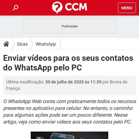
MENU
INÍCIO
JOGOS
WHATSAPP
DICAS
Dicas
WhatsApp
CELULAR
FACEBOOK
JOGOS
WHATSAPP
DOWNLOADS
Enviar vídeos para os seus contatos
OUTLOOK
EXCEL
CELULAR
FACEBOOK
do WhatsApp pelo PC
INSTAGRAM
JOGOS
GMAIL
WHATSAPP
FÓRUM
OUTLOOK
EXCEL
GUIA DE COMPRAS
CELULAR
FACEBOOK
Última modificação:
30 de julho de 2020 às 11:39
por
Bruna de
INSTAGRAM
JOGOS
GMAIL
WHATSAPP
GLOSSÁRIO
OUTLOOK
França
.
EXCEL
GUIA DE COMPRAS
CELULAR
FACEBOOK
INSTAGRAM
JOGOS
GMAIL
WHATSAPP
O WhatsApp Web conta com praticamente todos os recursos
OUTLOOK
EXCEL
presentes no aplicativo para celular. No entanto, o caminho
GUIA DE COMPRAS
CELULAR
FACEBOOK
para algumas ações pode ser um pouco diferente. Nesse
INSTAGRAM
GMAIL
OUTLOOK
EXCEL
artigo, veja como enviar vídeos aos seus contatos pelo PC.
GUIA DE COMPRAS
INSTAGRAM
GMAIL