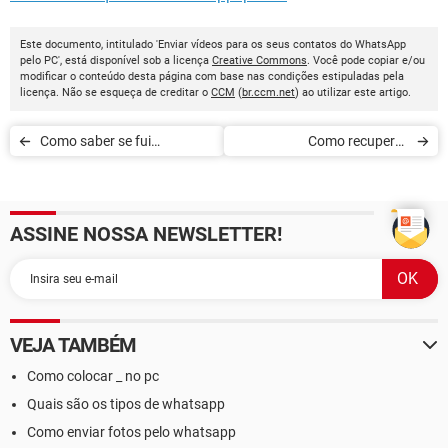
Este documento, intitulado 'Enviar vídeos para os seus contatos do WhatsApp
pelo PC', está disponível sob a licença
Creative Commons
. Você pode copiar e/ou
modificar o conteúdo desta página com base nas condições estipuladas pela
licença. Não se esqueça de creditar o
CCM
(
br.ccm.net
) ao utilizar este artigo.
Como saber se fui
Como recuperar
bloqueado no WhatsApp
mensagens apagadas no
WhatsApp no Android
ASSINE NOSSA NEWSLETTER!
VEJA TAMBÉM
Como colocar _ no pc
Quais são os tipos de whatsapp
Como enviar fotos pelo whatsapp