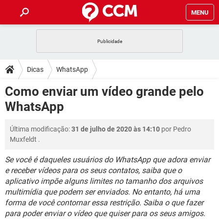
MENU
INÍCIO
JOGOS
WHATSAPP
DICAS
Dicas
WhatsApp
CELULAR
FACEBOOK
JOGOS
WHATSAPP
DOWNLOADS
Como enviar um vídeo grande pelo
OUTLOOK
EXCEL
CELULAR
FACEBOOK
WhatsApp
INSTAGRAM
JOGOS
GMAIL
WHATSAPP
FÓRUM
OUTLOOK
EXCEL
GUIA DE COMPRAS
CELULAR
FACEBOOK
Última modificação:
31 de julho de 2020 às 14:10
por
Pedro
INSTAGRAM
JOGOS
GMAIL
WHATSAPP
GLOSSÁRIO
OUTLOOK
Muxfeldt
.
EXCEL
GUIA DE COMPRAS
CELULAR
FACEBOOK
INSTAGRAM
JOGOS
GMAIL
WHATSAPP
Se você é daqueles usuários do WhatsApp que adora enviar
OUTLOOK
EXCEL
e receber vídeos para os seus contatos, saiba que o
GUIA DE COMPRAS
CELULAR
FACEBOOK
aplicativo impõe alguns limites no tamanho dos arquivos
INSTAGRAM
GMAIL
OUTLOOK
EXCEL
multimídia que podem ser enviados. No entanto, há uma
GUIA DE COMPRAS
forma de você contornar essa restrição. Saiba o que fazer
INSTAGRAM
GMAIL
para poder enviar o vídeo que quiser para os seus amigos.