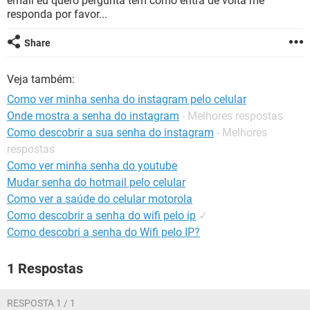
email eu quero pergunta tem como entra de volta me
GUIA DE COMPRAS
responda por favor...
Share
Veja também:
Como ver minha senha do instagram pelo celular
Onde mostra a senha do instagram
- Melhores respostas
Como descobrir a sua senha do instagram
- Melhores
respostas
Como ver minha senha do youtube
Mudar senha do hotmail pelo celular
Como ver a saúde do celular motorola
Como descobrir a senha do wifi pelo ip
✓
Como descobri a senha do Wifi pelo IP?
1 Respostas
RESPOSTA 1 / 1