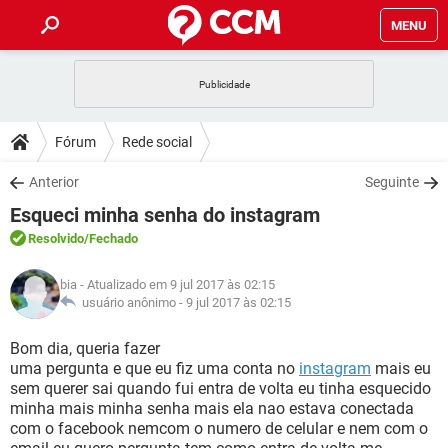
MENU
INÍCIO
JOGOS
WHATSAPP
DICAS
Fórum
Rede social
CELULAR
FACEBOOK
JOGOS
WHATSAPP
DOWNLOADS
Anterior
Seguinte
OUTLOOK
EXCEL
CELULAR
FACEBOOK
Esqueci minha senha do instagram
INSTAGRAM
JOGOS
GMAIL
WHATSAPP
FÓRUM
OUTLOOK
EXCEL
Resolvido
/Fechado
GUIA DE COMPRAS
CELULAR
FACEBOOK
INSTAGRAM
JOGOS
GMAIL
WHATSAPP
GLOSSÁRIO
OUTLOOK
bia
- Atualizado em 9 jul 2017 às 02:15
EXCEL
GUIA DE COMPRAS
CELULAR
FACEBOOK
usuário anônimo -
9 jul 2017 às 02:15
INSTAGRAM
JOGOS
GMAIL
WHATSAPP
OUTLOOK
EXCEL
Bom dia, queria fazer
GUIA DE COMPRAS
CELULAR
FACEBOOK
uma pergunta e que eu fiz uma conta no
instagram
mais eu
INSTAGRAM
GMAIL
sem querer sai quando fui entra de volta eu tinha esquecido
OUTLOOK
EXCEL
GUIA DE COMPRAS
minha mais minha senha mais ela nao estava conectada
INSTAGRAM
GMAIL
com o facebook nemcom o numero de celular e nem com o