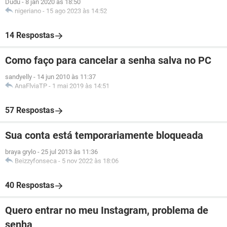
Dudu
-
8 jan 2020 às 18:50
nigeriano
-
15 ago 2023 às 14:52
14 Respostas
Como faço para cancelar a senha salva no PC
sandyelly
-
14 jun 2010 às 11:37
AnaFlviaTP
-
1 mai 2019 às 14:51
57 Respostas
Sua conta está temporariamente bloqueada
braya grylo
-
25 jul 2013 às 11:36
Beizzyfonseca
-
5 nov 2022 às 18:06
40 Respostas
Quero entrar no meu Instagram, problema de
senha