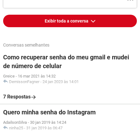
Exibir toda a conversa
Conversas semelhantes
Como recuperar senha do meu gmail e mudei
de número de celular
Greice
-
16 mar 2021 às 14:32
DemissonFagner
-
24 jan 2023 às 14:01
7 Respostas
Quero minha senha do Instagram
AdailsonSilva
-
30 jan 2019 às 14:24
ninha25
-
31 jan 2019 às 06:47