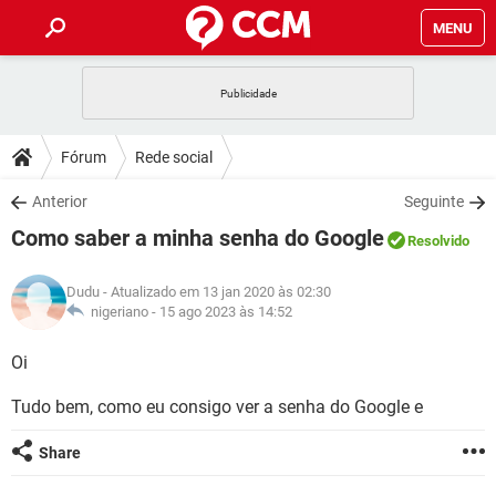
MENU
INÍCIO
JOGOS
WHATSAPP
DICAS
Fórum
Rede social
CELULAR
FACEBOOK
JOGOS
WHATSAPP
DOWNLOADS
Anterior
Seguinte
OUTLOOK
EXCEL
CELULAR
FACEBOOK
Como saber a minha senha do Google
INSTAGRAM
JOGOS
GMAIL
WHATSAPP
Resolvido
FÓRUM
OUTLOOK
EXCEL
GUIA DE COMPRAS
CELULAR
FACEBOOK
Dudu
- Atualizado em 13 jan 2020 às 02:30
INSTAGRAM
JOGOS
GMAIL
WHATSAPP
GLOSSÁRIO
nigeriano -
15 ago 2023 às 14:52
OUTLOOK
EXCEL
GUIA DE COMPRAS
CELULAR
FACEBOOK
INSTAGRAM
JOGOS
GMAIL
WHATSAPP
Oi
OUTLOOK
EXCEL
GUIA DE COMPRAS
CELULAR
FACEBOOK
Tudo bem, como eu consigo ver a senha do Google e
INSTAGRAM
GMAIL
OUTLOOK
EXCEL
GUIA DE COMPRAS
Share
INSTAGRAM
GMAIL