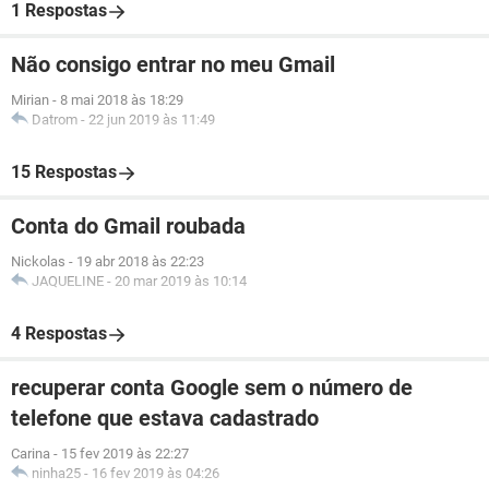
1 Respostas
Não consigo entrar no meu Gmail
Mirian
-
8 mai 2018 às 18:29
Datrom
-
22 jun 2019 às 11:49
15 Respostas
Conta do Gmail roubada
Nickolas
-
19 abr 2018 às 22:23
JAQUELINE
-
20 mar 2019 às 10:14
4 Respostas
recuperar conta Google sem o número de
telefone que estava cadastrado
Carina
-
15 fev 2019 às 22:27
ninha25
-
16 fev 2019 às 04:26