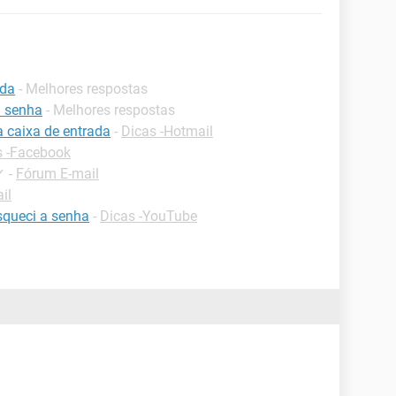
ada
- Melhores respostas
 senha
- Melhores respostas
a caixa de entrada
-
Dicas -Hotmail
s -Facebook
✓
-
Fórum E-mail
il
squeci a senha
-
Dicas -YouTube