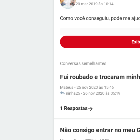
20 mar 2019 às 10:14
Como você conseguiu, pode me aju
Exib
Conversas semelhantes
Fui roubado e trocaram min
Mateus
-
25 nov 2020 às 15:46
ninha25
-
26 nov 2020 às 05:19
1 Respostas
Não consigo entrar no meu 