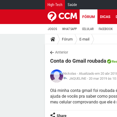
High-Tech
Saúde
FÓRUM
DICAS
JOGOS
WHATSAPP
CELULAR
FACEBOOK
Fórum
E-mail
Anterior
Conta do Gmail roubada
Res
Nickolas
- Atualizado em 20 abr 201
JAQUELINE -
20 mar 2019 às 10
Olá minha conta gmail foi roubada é
ajuda de vocês pra saber como posso
meu celular comprovando que ele é
Share