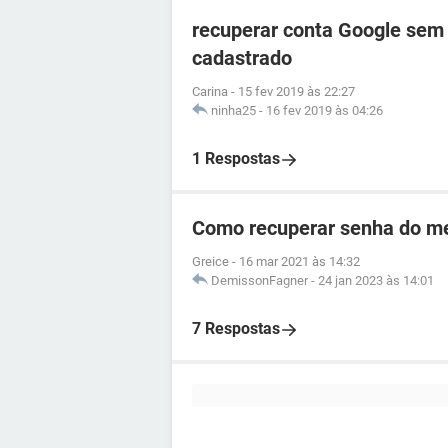
recuperar conta Google sem
cadastrado
Carina
-
15 fev 2019 às 22:27
ninha25
-
16 fev 2019 às 04:26
1 Respostas
Como recuperar senha do me
Greice
-
16 mar 2021 às 14:32
DemissonFagner
-
24 jan 2023 às 14:01
7 Respostas