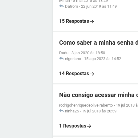
Mirian
-
8 mai 2018 às 18:29
Datrom
-
22 jun 2019 às 11:49
15 Respostas
Como saber a minha senha 
Dudu
-
8 jan 2020 às 18:50
nigeriano
-
15 ago 2023 às 14:52
14 Respostas
Não consigo acessar minha 
rodrigohenriquedeoliveirabento
-
19 jul 2018 
ninha25
-
19 jul 2018 às 20:59
1 Respostas