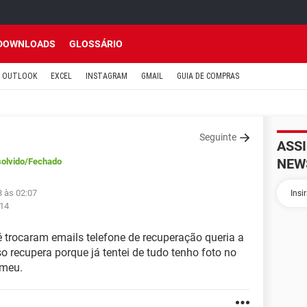
DOWNLOADS
GLOSSÁRIO
OUTLOOK
EXCEL
INSTAGRAM
GMAIL
GUIA DE COMPRAS
Seguinte
ASS
NEW
olvido
/Fechado
8 às 02:07
:14
 trocaram emails telefone de recuperação queria a
 recupera porque já tentei de tudo tenho foto no
 meu.