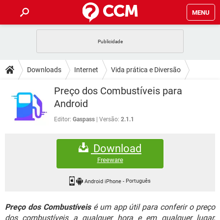
MENU
INÍCIO
JOGOS
WHATSAPP
DICAS
Downloads
Internet
Vida prática e Diversão
CELULAR
FACEBOOK
JOGOS
WHATSAPP
DOWNLOADS
Preço dos Combustíveis para
OUTLOOK
EXCEL
CELULAR
FACEBOOK
Android
INSTAGRAM
JOGOS
GMAIL
WHATSAPP
FÓRUM
OUTLOOK
EXCEL
Editor:
Gaspass
Versão:
2.1.1
GUIA DE COMPRAS
CELULAR
FACEBOOK
INSTAGRAM
JOGOS
GMAIL
WHATSAPP
GLOSSÁRIO
OUTLOOK
EXCEL
Download
GUIA DE COMPRAS
CELULAR
FACEBOOK
INSTAGRAM
JOGOS
GMAIL
WHATSAPP
Freeware
OUTLOOK
EXCEL
GUIA DE COMPRAS
CELULAR
FACEBOOK
INSTAGRAM
GMAIL
Android iPhone
-
Português
OUTLOOK
EXCEL
GUIA DE COMPRAS
Preço dos Combustíveis
é um app útil para conferir o preço
INSTAGRAM
GMAIL
dos combustíveis a qualquer hora e em qualquer lugar,