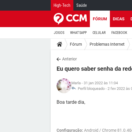
High-Tech
Saúde
FÓRUM
DICAS
JOGOS
WHATSAPP
CELULAR
FACEBOOK
Fórum
Problemas Internet
Anterior
Eu quero saber senha da red
Marla
- 31 jan 2022 às 11:04
Perfil bloqueado -
2 fev 2022 às 
Boa tarde dia,
Configuração:
Android / Chrome 81.0.4