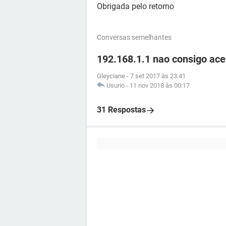
Obrigada pelo retorno
Conversas semelhantes
192.168.1.1 nao consigo ace
Gleyciane
-
7 set 2017 às 23:41
Usurio
-
11 nov 2018 às 00:17
31 Respostas