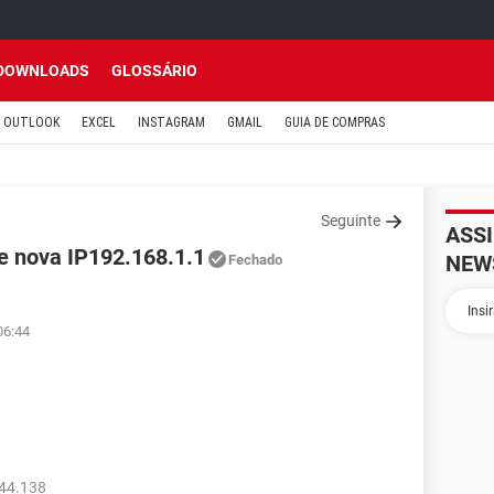
DOWNLOADS
GLOSSÁRIO
OUTLOOK
EXCEL
INSTAGRAM
GMAIL
GUIA DE COMPRAS
Seguinte
ASS
e nova IP192.168.1.1
NEW
Fechado
06:44
044.138