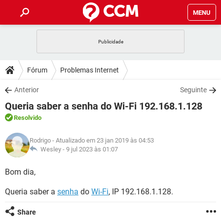
MENU
INÍCIO
JOGOS
WHATSAPP
DICAS
Fórum
Problemas Internet
CELULAR
FACEBOOK
JOGOS
WHATSAPP
DOWNLOADS
Anterior
Seguinte
OUTLOOK
EXCEL
CELULAR
FACEBOOK
Queria saber a senha do Wi-Fi 192.168.1.128
INSTAGRAM
JOGOS
GMAIL
WHATSAPP
FÓRUM
OUTLOOK
EXCEL
Resolvido
GUIA DE COMPRAS
CELULAR
FACEBOOK
INSTAGRAM
JOGOS
GMAIL
WHATSAPP
GLOSSÁRIO
OUTLOOK
Rodrigo
- Atualizado em 23 jan 2019 às 04:53
EXCEL
GUIA DE COMPRAS
CELULAR
FACEBOOK
Wesley -
9 jul 2023 às 01:07
INSTAGRAM
JOGOS
GMAIL
WHATSAPP
OUTLOOK
EXCEL
Bom dia,
GUIA DE COMPRAS
CELULAR
FACEBOOK
INSTAGRAM
GMAIL
Queria saber a
OUTLOOK
senha
do
Wi-Fi
, IP 192.168.1.128.
EXCEL
GUIA DE COMPRAS
INSTAGRAM
GMAIL
Share