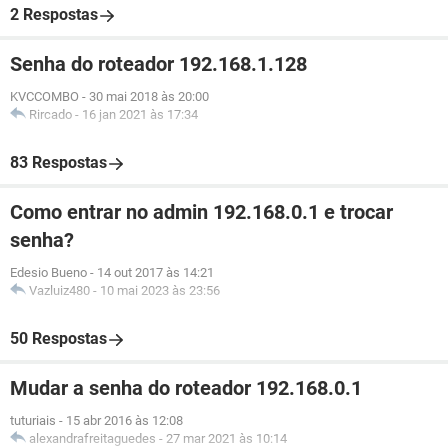
2 Respostas
Senha do roteador 192.168.1.128
KVCCOMBO
-
30 mai 2018 às 20:00
Rircado
-
16 jan 2021 às 17:34
83 Respostas
Como entrar no admin 192.168.0.1 e trocar
senha?
Edesio Bueno
-
14 out 2017 às 14:21
Vazluiz480
-
10 mai 2023 às 23:56
50 Respostas
Mudar a senha do roteador 192.168.0.1
tuturiais
-
15 abr 2016 às 12:08
alexandrafreitaguedes
-
27 mar 2021 às 10:14