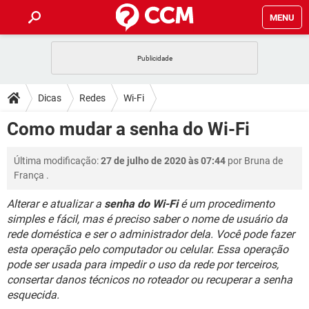
MENU
INÍCIO
JOGOS
WHATSAPP
DICAS
Dicas
Redes
Wi-Fi
CELULAR
FACEBOOK
JOGOS
WHATSAPP
DOWNLOADS
Como mudar a senha do Wi-Fi
OUTLOOK
EXCEL
CELULAR
FACEBOOK
INSTAGRAM
JOGOS
GMAIL
WHATSAPP
FÓRUM
Última modificação:
27 de julho de 2020 às 07:44
por
Bruna de
OUTLOOK
EXCEL
GUIA DE COMPRAS
CELULAR
FACEBOOK
França
.
INSTAGRAM
JOGOS
GMAIL
WHATSAPP
GLOSSÁRIO
OUTLOOK
EXCEL
Alterar e atualizar a
senha do Wi-Fi
é um procedimento
GUIA DE COMPRAS
CELULAR
FACEBOOK
simples e fácil, mas é preciso saber o nome de usuário da
INSTAGRAM
JOGOS
GMAIL
WHATSAPP
OUTLOOK
EXCEL
rede doméstica e ser o administrador dela. Você pode fazer
GUIA DE COMPRAS
CELULAR
FACEBOOK
esta operação pelo computador ou celular. Essa operação
INSTAGRAM
GMAIL
pode ser usada para impedir o uso da rede por terceiros,
OUTLOOK
EXCEL
consertar danos técnicos no roteador ou recuperar a senha
GUIA DE COMPRAS
INSTAGRAM
GMAIL
esquecida.