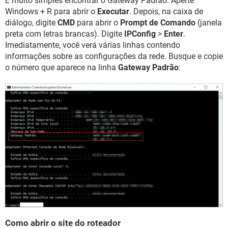
É muito simples encontrar o Gateway Padrão. Aperte
Windows + R para abrir o
Executar
. Depois, na caixa de
diálogo, digite
CMD
para abrir o
Prompt de Comando
(janela
preta com letras brancas). Digite
IPConfig
>
Enter
.
Imediatamente, você verá várias linhas contendo
informações sobre as configurações da rede. Busque e copie
o número que aparece na linha
Gateway Padrão
:
Como abrir o site do roteador