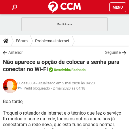
MENU
INÍCIO
JOGOS
WHATSAPP
DICAS
Fórum
Problemas Internet
CELULAR
FACEBOOK
JOGOS
WHATSAPP
DOWNLOADS
Anterior
Seguinte
OUTLOOK
EXCEL
CELULAR
FACEBOOK
Não aparece a opção de colocar a senha para
INSTAGRAM
JOGOS
GMAIL
WHATSAPP
FÓRUM
OUTLOOK
EXCEL
conectar no Wi-Fi
Resolvido
/Fechado
GUIA DE COMPRAS
CELULAR
FACEBOOK
INSTAGRAM
JOGOS
GMAIL
WHATSAPP
GLOSSÁRIO
OUTLOOK
EXCEL
Lucas3004
- Atualizado em 2 mai 2020 às 04:20
GUIA DE COMPRAS
CELULAR
FACEBOOK
Perfil bloqueado -
2 mai 2020 às 04:18
INSTAGRAM
JOGOS
GMAIL
WHATSAPP
OUTLOOK
EXCEL
Boa tarde,
GUIA DE COMPRAS
CELULAR
FACEBOOK
INSTAGRAM
GMAIL
OUTLOOK
EXCEL
Troquei o roteador da internet e o técnico que fez o serviço
GUIA DE COMPRAS
tb mudou o nome da rede; todos os outros aparelhos já
INSTAGRAM
GMAIL
conectaram à rede nova, que está funcionando normal,