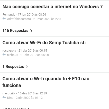
Não consigo conectar a internet no Windows 7
Fernando
-
17 jun 2010 às 08:56
Admfabiodamata
-
21 mar 2020 às 22:31
116 Respostas
Como ativar Wi-Fi do Semp Toshiba sti
rosaigreja
-
21 abr 2019 às 00:15
ninha25
-
21 abr 2019 às 05:20
1 Respostas
Como ativar o Wi-fi quando fn + F10 não
funciona
mercuribr
-
16 dez 2013 às 12:39
Dina
-
2 abr 2020 às 01:12