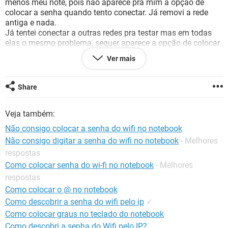
menos meu note, pois não aparece pra mim a opção de
GUIA DE COMPRAS
colocar a senha quando tento conectar. Já removi a rede
antiga e nada.
Já tentei conectar a outras redes pra testar mas em todas
elas o mesmo problema, sequer aparece a opção de colocar
a senha.
Ver mais
Share
Configuração:
Android / Chrome 81.0.4044.117
Veja também:
Não consigo colocar a senha do wifi no notebook
Não consigo digitar a senha do wifi no notebook
- Melhores
respostas
Como colocar senha do wi-fi no notebook
- Melhores
respostas
Como colocar o @ no notebook
Como descobrir a senha do wifi pelo ip
✓
Como colocar graus no teclado do notebook
Como descobri a senha do Wifi pelo IP?