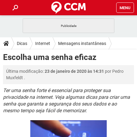
MENU
INÍCIO
JOGOS
WHATSAPP
DICAS
Dicas
Internet
Mensagens instantâneas
CELULAR
FACEBOOK
JOGOS
WHATSAPP
DOWNLOADS
Escolha uma senha eficaz
OUTLOOK
EXCEL
CELULAR
FACEBOOK
INSTAGRAM
JOGOS
GMAIL
WHATSAPP
FÓRUM
Última modificação:
23 de janeiro de 2020 às 14:31
por
Pedro
OUTLOOK
EXCEL
GUIA DE COMPRAS
CELULAR
FACEBOOK
Muxfeldt
.
INSTAGRAM
JOGOS
GMAIL
WHATSAPP
GLOSSÁRIO
OUTLOOK
EXCEL
Ter uma senha forte é essencial para proteger sua
GUIA DE COMPRAS
CELULAR
FACEBOOK
privacidade na internet. Veja algumas dicas para criar uma
INSTAGRAM
JOGOS
GMAIL
WHATSAPP
OUTLOOK
EXCEL
senha que garanta a segurança dos seus dados e ao
GUIA DE COMPRAS
CELULAR
FACEBOOK
mesmo tempo seja fácil de memorizar.
INSTAGRAM
GMAIL
OUTLOOK
EXCEL
GUIA DE COMPRAS
INSTAGRAM
GMAIL