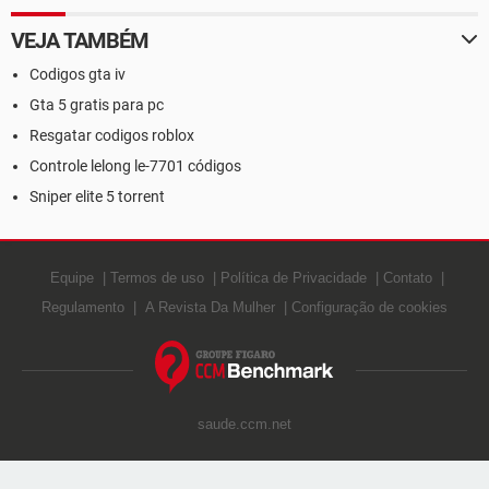
VEJA TAMBÉM
Codigos gta iv
Gta 5 gratis para pc
Resgatar codigos roblox
Controle lelong le-7701 códigos
Sniper elite 5 torrent
Equipe
Termos de uso
Política de Privacidade
Contato
Regulamento
A Revista Da Mulher
Configuração de cookies
saude.ccm.net