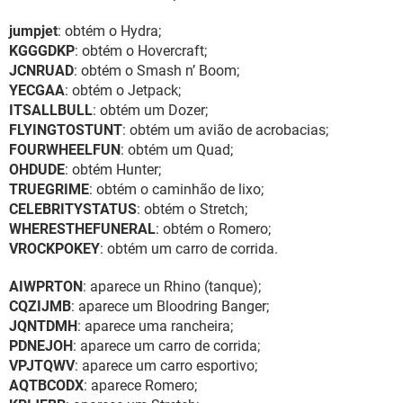
jumpjet
: obtém o Hydra;
KGGGDKP
: obtém o Hovercraft;
JCNRUAD
: obtém o Smash n’ Boom;
YECGAA
: obtém o Jetpack;
ITSALLBULL
: obtém um Dozer;
FLYINGTOSTUNT
: obtém um avião de acrobacias;
FOURWHEELFUN
: obtém um Quad;
OHDUDE
: obtém Hunter;
TRUEGRIME
: obtém o caminhão de lixo;
CELEBRITYSTATUS
: obtém o Stretch;
WHERESTHEFUNERAL
: obtém o Romero;
VROCKPOKEY
: obtém um carro de corrida.
AIWPRTON
: aparece un Rhino (tanque);
CQZIJMB
: aparece um Bloodring Banger;
JQNTDMH
: aparece uma rancheira;
PDNEJOH
: aparece um carro de corrida;
VPJTQWV
: aparece um carro esportivo;
AQTBCODX
: aparece Romero;