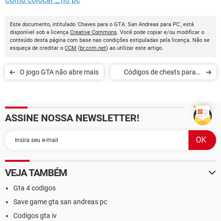
Este documento, intitulado 'Chaves para o GTA: San Andreas para PC', está
disponível sob a licença
Creative Commons
. Você pode copiar e/ou modificar o
conteúdo desta página com base nas condições estipuladas pela licença. Não se
esqueça de creditar o
CCM
(
br.ccm.net
) ao utilizar este artigo.
O jogo GTA não abre mais
Códigos de cheats para o
Grand Theft Auto: San
Andreas no Playstation 2
ASSINE NOSSA NEWSLETTER!
VEJA TAMBÉM
Gta 4 codigos
Save game gta san andreas pc
Codigos gta iv