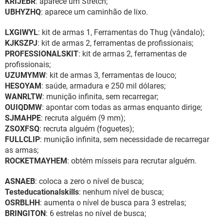
KRIJEBR
: aparece um Stretch;
UBHYZHQ
: aparece um caminhão de lixo.
LXGIWYL
: kit de armas 1, Ferramentas do Thug (vândalo);
KJKSZPJ
: kit de armas 2, ferramentas de profissionais;
PROFESSIONALSKIT
: kit de armas 2, ferramentas de
profissionais;
UZUMYMW
: kit de armas 3, ferramentas de louco;
HESOYAM
: saúde, armadura e 250 mil dólares;
WANRLTW
: munição infinita, sem recarregar;
OUIQDMW
: apontar com todas as armas enquanto dirige;
SJMAHPE
: recruta alguém (9 mm);
ZSOXFSQ
: recruta alguém (foguetes);
FULLCLIP
: munição infinita, sem necessidade de recarregar
as armas;
ROCKETMAYHEM
: obtém mísseis para recrutar alguém.
ASNAEB
: coloca a zero o nível de busca;
Testeducationalskills
: nenhum nível de busca;
OSRBLHH
: aumenta o nível de busca para 3 estrelas;
BRINGITON
: 6 estrelas no nível de busca;