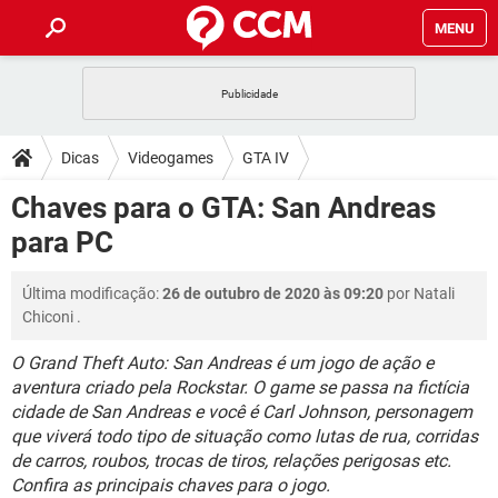
MENU
INÍCIO
JOGOS
WHATSAPP
DICAS
Dicas
Videogames
GTA IV
CELULAR
FACEBOOK
JOGOS
WHATSAPP
DOWNLOADS
Chaves para o GTA: San Andreas
OUTLOOK
EXCEL
CELULAR
FACEBOOK
para PC
INSTAGRAM
JOGOS
GMAIL
WHATSAPP
FÓRUM
OUTLOOK
EXCEL
GUIA DE COMPRAS
CELULAR
FACEBOOK
Última modificação:
26 de outubro de 2020 às 09:20
por
Natali
INSTAGRAM
JOGOS
GMAIL
WHATSAPP
GLOSSÁRIO
OUTLOOK
Chiconi
.
EXCEL
GUIA DE COMPRAS
CELULAR
FACEBOOK
INSTAGRAM
JOGOS
GMAIL
WHATSAPP
O Grand Theft Auto: San Andreas é um jogo de ação e
OUTLOOK
EXCEL
aventura criado pela Rockstar. O game se passa na fictícia
GUIA DE COMPRAS
CELULAR
FACEBOOK
cidade de San Andreas e você é Carl Johnson, personagem
INSTAGRAM
GMAIL
OUTLOOK
EXCEL
que viverá todo tipo de situação como lutas de rua, corridas
GUIA DE COMPRAS
de carros, roubos, trocas de tiros, relações perigosas etc.
INSTAGRAM
GMAIL
Confira as principais chaves para o jogo.