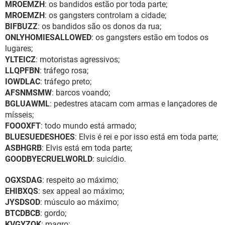
MROEMZH
: os bandidos estão por toda parte;
MROEMZH
: os gangsters controlam a cidade;
BIFBUZZ
: os bandidos são os donos da rua;
ONLYHOMIESALLOWED
: os gangsters estão em todos os
lugares;
YLTEICZ
: motoristas agressivos;
LLQPFBN
: tráfego rosa;
IOWDLAC
: tráfego preto;
AFSNMSMW
: barcos voando;
BGLUAWML
: pedestres atacam com armas e lançadores de
mísseis;
FOOOXFT
: todo mundo está armado;
BLUESUEDESHOES
: Elvis é rei e por isso está em toda parte;
ASBHGRB
: Elvis está em toda parte;
GOODBYECRUELWORLD
: suicídio.
OGXSDAG
: respeito ao máximo;
EHIBXQS
: sex appeal ao máximo;
JYSDSOD
: músculo ao máximo;
BTCDBCB
: gordo;
KVGYZQK
: magro;