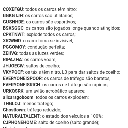
COXEFGU
: todos os carros têm nitro;
BGKGTJH
: os carros são utilitários;
GUSNHDE
: os carros são esportivos;
BSXSGGC
: os carros são jogados longe quando atingidos;
CPKTNWT
: explode todos os carros;
XICWMD
: o carro torna-se invisível;
PGGOMOY
: condução perfeita;
ZEIIVG
: todas as luzes verdes;
RIPAZHA
: os carros voam;
JHJOECW
: saltos de coelho;
VKYPQCF
: os táxis têm nitro, L3 para dar saltos de coelho;
EVERYONEISPOOR
: os carros de tráfego são baratos;
EVERYONEISRICH
: os carros de tráfego são rápidos;
URKQSRK
: um avião acrobático aparece;
allcarsgoboom
: todos os carros explodem;
THGLOJ
: menos tráfego;
Ghosttown
: tráfego reduzido;
NATURALTALENT
: o estado dos veículos a 100%;
CJPHONEHOME
: salto de coelho (salto grande);