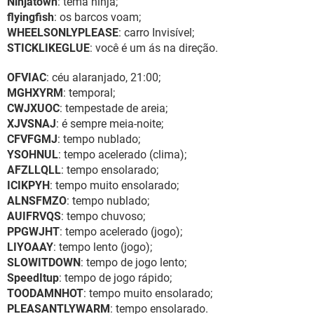
Ninjatown
: tema ninja;
flyingfish
: os barcos voam;
WHEELSONLYPLEASE
: carro Invisível;
STICKLIKEGLUE
: você é um ás na direção.
OFVIAC
: céu alaranjado, 21:00;
MGHXYRM
: temporal;
CWJXUOC
: tempestade de areia;
XJVSNAJ
: é sempre meia-noite;
CFVFGMJ
: tempo nublado;
YSOHNUL
: tempo acelerado (clima);
AFZLLQLL
: tempo ensolarado;
ICIKPYH
: tempo muito ensolarado;
ALNSFMZO
: tempo nublado;
AUIFRVQS
: tempo chuvoso;
PPGWJHT
: tempo acelerado (jogo);
LIYOAAY
: tempo lento (jogo);
SLOWITDOWN
: tempo de jogo lento;
SpeedItup
: tempo de jogo rápido;
TOODAMNHOT
: tempo muito ensolarado;
PLEASANTLYWARM
: tempo ensolarado.