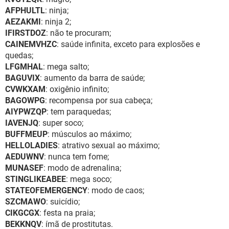
AFPHULTL
: ninja;
AEZAKMI
: ninja 2;
IFIRSTDOZ
: não te procuram;
CAINEMVHZC
: saúde infinita, exceto para explosões e
quedas;
LFGMHAL
: mega salto;
BAGUVIX
: aumento da barra de saúde;
CVWKXAM
: oxigênio infinito;
BAGOWPG
: recompensa por sua cabeça;
AIYPWZQP
: tem paraquedas;
IAVENJQ
: super soco;
BUFFMEUP
: músculos ao máximo;
HELLOLADIES
: atrativo sexual ao máximo;
AEDUWNV
: nunca tem fome;
MUNASEF
: modo de adrenalina;
STINGLIKEABEE
: mega soco;
STATEOFEMERGENCY
: modo de caos;
SZCMAWO
: suicídio;
CIKGCGX
: festa na praia;
BEKKNQV
: ímã de prostitutas.