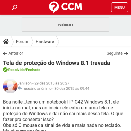
MENU
INÍCIO
JOGOS
WHATSAPP
DICAS
Fórum
Hardware
CELULAR
FACEBOOK
JOGOS
WHATSAPP
DOWNLOADS
Anterior
Seguinte
OUTLOOK
EXCEL
CELULAR
FACEBOOK
Tela de proteção do Windows 8.1 travada
INSTAGRAM
JOGOS
GMAIL
WHATSAPP
FÓRUM
OUTLOOK
EXCEL
Resolvido
/Fechado
GUIA DE COMPRAS
CELULAR
FACEBOOK
INSTAGRAM
JOGOS
GMAIL
WHATSAPP
GLOSSÁRIO
OUTLOOK
Janilson
- 29 dez 2015 às 20:27
EXCEL
GUIA DE COMPRAS
CELULAR
FACEBOOK
usuário anônimo -
30 dez 2015 às 09:44
INSTAGRAM
JOGOS
GMAIL
WHATSAPP
OUTLOOK
EXCEL
Boa noite...tenho um notebook HP G42 Windows 8.1, ele
GUIA DE COMPRAS
CELULAR
FACEBOOK
inicia normal, mas ao iniciar ele entra em uma tela de
INSTAGRAM
GMAIL
proteção do Windows e daí não sai mais dessa tela. O que
OUTLOOK
EXCEL
GUIA DE COMPRAS
fazer pra consertar isso?
INSTAGRAM
GMAIL
Obs só O mouse da sinal de vida e mais nada no teclado.