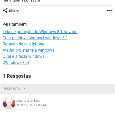
Me ajudem por favor
GUIA DE COMPRAS
Share
Veja também:
Tela de proteção do Windows 8.1 travada
Criar pendrive bootavel windows 8.1
Rotação de tela iphone
Atalho projetar tela windows
Qual é a tecla windows
$Windows.~bt
1 Respostas
RESPOSTA 1 / 1
usuário anônimo
30 dez 2015 às 09:44