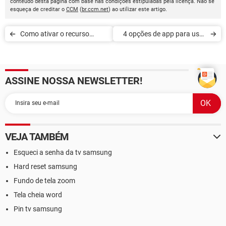
conteúdo desta página com base nas condições estipuladas pela licença. Não se
esqueça de creditar o
CCM
(
br.ccm.net
) ao utilizar este artigo.
Como ativar o recurso
4 opções de app para usar
TalkBack no Android
o celular como controle
remoto
ASSINE NOSSA NEWSLETTER!
VEJA TAMBÉM
Esqueci a senha da tv samsung
Hard reset samsung
Fundo de tela zoom
Tela cheia word
Pin tv samsung