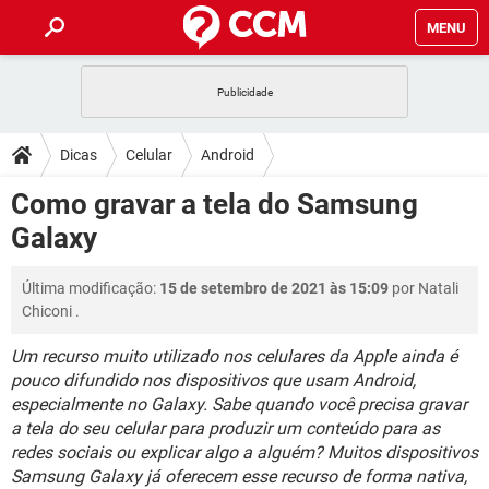
MENU
INÍCIO
JOGOS
WHATSAPP
DICAS
Dicas
Celular
Android
CELULAR
FACEBOOK
JOGOS
WHATSAPP
DOWNLOADS
Como gravar a tela do Samsung
OUTLOOK
EXCEL
CELULAR
FACEBOOK
Galaxy
INSTAGRAM
JOGOS
GMAIL
WHATSAPP
FÓRUM
OUTLOOK
EXCEL
GUIA DE COMPRAS
CELULAR
FACEBOOK
Última modificação:
15 de setembro de 2021 às 15:09
por
Natali
INSTAGRAM
JOGOS
GMAIL
WHATSAPP
GLOSSÁRIO
OUTLOOK
Chiconi
.
EXCEL
GUIA DE COMPRAS
CELULAR
FACEBOOK
INSTAGRAM
JOGOS
GMAIL
WHATSAPP
Um recurso muito utilizado nos celulares da Apple ainda é
OUTLOOK
EXCEL
pouco difundido nos dispositivos que usam Android,
GUIA DE COMPRAS
CELULAR
FACEBOOK
especialmente no Galaxy. Sabe quando você precisa gravar
INSTAGRAM
GMAIL
OUTLOOK
EXCEL
a tela do seu celular para produzir um conteúdo para as
GUIA DE COMPRAS
redes sociais ou explicar algo a alguém? Muitos dispositivos
INSTAGRAM
GMAIL
Samsung Galaxy já oferecem esse recurso de forma nativa,