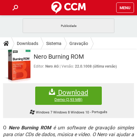
MENU
INÍCIO
JOGOS
WHATSAPP
DICAS
Downloads
Sistema
Gravação
CELULAR
FACEBOOK
JOGOS
WHATSAPP
DOWNLOADS
Nero Burning ROM
OUTLOOK
EXCEL
CELULAR
FACEBOOK
INSTAGRAM
JOGOS
GMAIL
WHATSAPP
Editor:
Nero AG
Versão:
22.0.1008 (última versão)
FÓRUM
OUTLOOK
EXCEL
GUIA DE COMPRAS
CELULAR
FACEBOOK
INSTAGRAM
JOGOS
GMAIL
WHATSAPP
GLOSSÁRIO
OUTLOOK
EXCEL
Download
GUIA DE COMPRAS
CELULAR
FACEBOOK
INSTAGRAM
JOGOS
GMAIL
WHATSAPP
Demo
(2,93 MB)
OUTLOOK
EXCEL
GUIA DE COMPRAS
CELULAR
FACEBOOK
Windows 7 Windows 8 Windows 10
-
Português
INSTAGRAM
GMAIL
OUTLOOK
EXCEL
GUIA DE COMPRAS
O
Nero Burning ROM
é um software de gravação simples
INSTAGRAM
GMAIL
para criar CDs de dados, música e vídeo. O Nero vai ajudar a