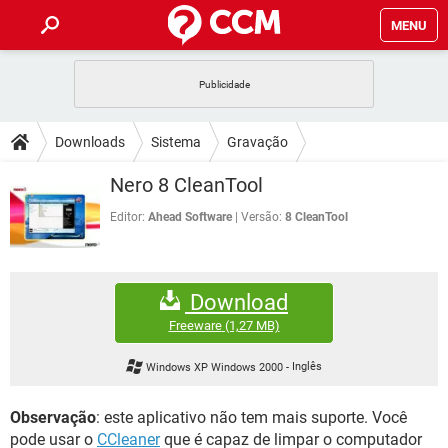
MENU
INÍCIO
JOGOS
WHATSAPP
DICAS
Downloads
Sistema
Gravação
CELULAR
FACEBOOK
JOGOS
WHATSAPP
DOWNLOADS
Nero 8 CleanTool
OUTLOOK
EXCEL
CELULAR
FACEBOOK
INSTAGRAM
JOGOS
GMAIL
WHATSAPP
Editor:
Ahead Software
Versão:
8 CleanTool
FÓRUM
OUTLOOK
EXCEL
GUIA DE COMPRAS
CELULAR
FACEBOOK
INSTAGRAM
JOGOS
GMAIL
WHATSAPP
GLOSSÁRIO
OUTLOOK
EXCEL
Download
GUIA DE COMPRAS
CELULAR
FACEBOOK
INSTAGRAM
JOGOS
GMAIL
WHATSAPP
Freeware
(1,27 MB)
OUTLOOK
EXCEL
GUIA DE COMPRAS
CELULAR
FACEBOOK
Windows XP Windows 2000
-
Inglês
INSTAGRAM
GMAIL
OUTLOOK
EXCEL
GUIA DE COMPRAS
Observação
: este aplicativo não tem mais suporte. Você
INSTAGRAM
GMAIL
pode usar o
CCleaner
que é capaz de limpar o computador