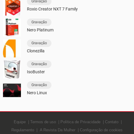
Gravação
Roxio Creator NXT 7 Family
Gravação
Nero Platinum
Gravação
Clonezilla
Gravação
IsoBuster
Gravação
Nero Linux
Equipe
Termos de uso
Política de Privacidade
Contato
Regulamento
A Revista Da Mulher
Configuração de cookies