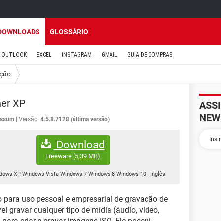
DOWNLOADS
GLOSSÁRIO
OUTLOOK
EXCEL
INSTAGRAM
GMAIL
GUIA DE COMPRAS
ção
ner XP
ASS
NEW
essum
Versão:
4.5.8.7128 (última versão)
Download
Freeware
(5,39 MB)
dows XP Windows Vista Windows 7 Windows 8 Windows 10
-
Inglês
 para uso pessoal e empresarial de gravação de
l gravar qualquer tipo de mídia (áudio, vídeo,
para criar e gravar imagens ISO. Ele possui