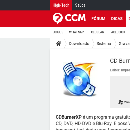
High-Tech
Saúde
FÓRUM
DICAS
JOGOS
WHATSAPP
CELULAR
FACEBOOK
Downloads
Sistema
Grava
CD Bur
Editor:
Impr
Win
CDBurnerXP
é um programa gratuito
CD, DVD, HD-DVD e Blu-Ray. É possíve
imagens), incluindo uma ferramenta 