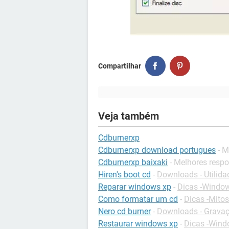
Compartilhar
Veja também
Cdburnerxp
Cdburnerxp download portugues
- M
Cdburnerxp baixaki
- Melhores resp
Hiren's boot cd
-
Downloads - Utilida
Reparar windows xp
-
Dicas -Windo
Como formatar um cd
-
Dicas -Mitos
Nero cd burner
-
Downloads - Grava
Restaurar windows xp
-
Dicas -Win