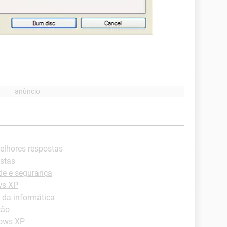
elhores respostas
ostas
de e segurança
ws XP
 da informática
ção
dows XP