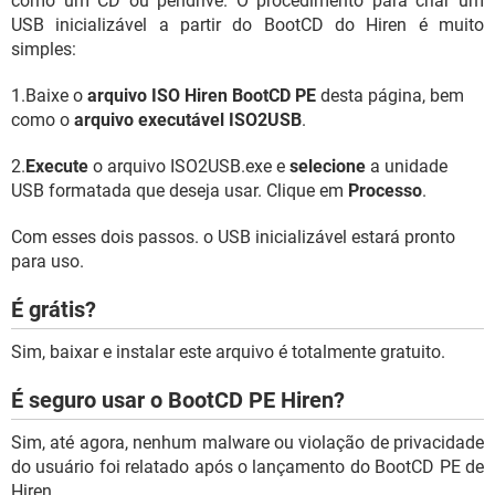
como um CD ou pendrive. O procedimento para criar um
USB inicializável a partir do BootCD do Hiren é muito
simples:
1.Baixe o
arquivo ISO Hiren BootCD PE
desta página, bem
como o
arquivo executável ISO2USB
.
2.
Execute
o arquivo ISO2USB.exe e
selecione
a unidade
USB formatada que deseja usar. Clique em
Processo
.
Com esses dois passos. o USB inicializável estará pronto
para uso.
É grátis?
Sim, baixar e instalar este arquivo é totalmente gratuito.
É seguro usar o BootCD PE Hiren?
Sim, até agora, nenhum malware ou violação de privacidade
do usuário foi relatado após o lançamento do BootCD PE de
Hiren.