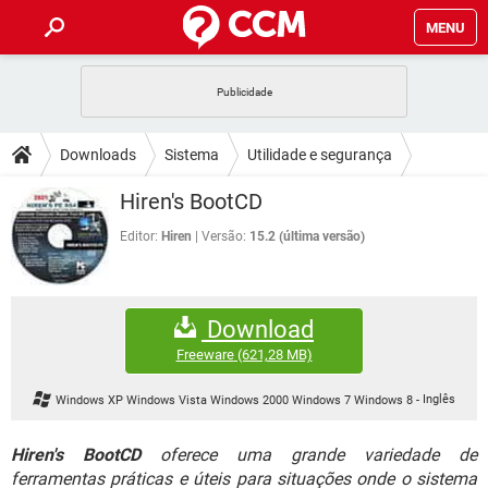
MENU
INÍCIO
JOGOS
WHATSAPP
DICAS
Downloads
Sistema
Utilidade e segurança
CELULAR
FACEBOOK
JOGOS
WHATSAPP
DOWNLOADS
Hiren's BootCD
OUTLOOK
EXCEL
CELULAR
FACEBOOK
INSTAGRAM
JOGOS
GMAIL
WHATSAPP
Editor:
Hiren
Versão:
15.2 (última versão)
FÓRUM
OUTLOOK
EXCEL
GUIA DE COMPRAS
CELULAR
FACEBOOK
INSTAGRAM
JOGOS
GMAIL
WHATSAPP
GLOSSÁRIO
OUTLOOK
EXCEL
Download
GUIA DE COMPRAS
CELULAR
FACEBOOK
INSTAGRAM
JOGOS
GMAIL
WHATSAPP
Freeware
(621,28 MB)
OUTLOOK
EXCEL
GUIA DE COMPRAS
CELULAR
FACEBOOK
Windows XP Windows Vista Windows 2000 Windows 7 Windows 8
-
Inglês
INSTAGRAM
GMAIL
OUTLOOK
EXCEL
GUIA DE COMPRAS
Hiren's BootCD
oferece uma grande variedade de
INSTAGRAM
GMAIL
ferramentas práticas e úteis para situações onde o sistema