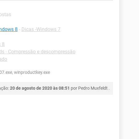
ostas
indows 8
-
Dicas -Windows 7
 8
s - Compressão e descompressão
lado
07.exe, winproductkey.exe
ação:
20 de agosto de 2020 às 08:51
por
Pedro Muxfeldt
.