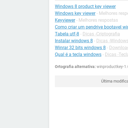
Windows 8 product key viewer
Windows key viewer
- Melhores resp
Keyviewer
- Melhores respostas
Como criar um pendrive bootavel w
Tabela utf-8
-
Dicas -Criptografia
Instalar windows 8
-
Dicas -Windows
Winrar 32 bits windows 8
-
Download
Qual é a tecla windows
-
Dicas -Tec
Ortografia alternativa:
winproductkey-1.
Última modific