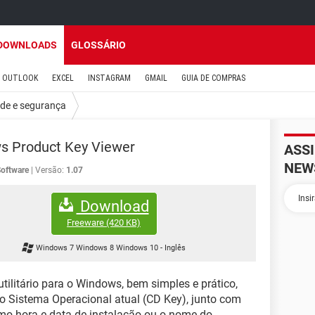
DOWNLOADS
GLOSSÁRIO
OUTLOOK
EXCEL
INSTAGRAM
GMAIL
GUIA DE COMPRAS
ade e segurança
s Product Key Viewer
ASS
NEW
oftware
Versão:
1.07
Download
Freeware
(420 KB)
Windows 7 Windows 8 Windows 10
-
Inglês
tilitário para o Windows, bem simples e prático,
o Sistema Operacional atual (CD Key), junto com
mo hora e data de instalação ou o nome do