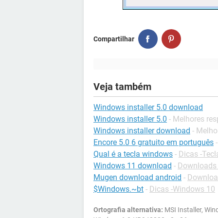
Compartilhar
Veja também
Windows installer 5.0 download
Windows installer 5.0
- Melhores re
Windows installer download
- Melho
Encore 5.0 6 gratuito em português
Qual é a tecla windows
-
Dicas -Tec
Windows 11 download
-
Downloads 
Mugen download android
-
Download
$Windows.~bt
-
Dicas -Windows 10
Ortografia alternativa:
MSI Installer, Wi