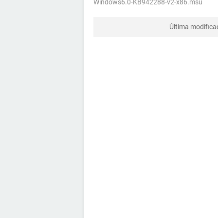
Windows6.0-KB942288-v2-x86.msu
Última modifica