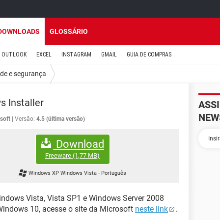
DOWNLOADS
GLOSSÁRIO
OUTLOOK
EXCEL
INSTAGRAM
GMAIL
GUIA DE COMPRAS
ade e segurança
 Installer
ASS
NEW
soft
Versão:
4.5 (última versão)
Download
Freeware
(1,77 MB)
Windows XP Windows Vista
-
Português
Windows Vista, Vista SP1 e Windows Server 2008
 Windows 10, acesse o site da Microsoft
neste link
.