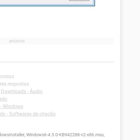
spostas
res respostas
-
Downloads - Áudio
lado
- Windows
s - Softwares de criação
ndowsInstaller, Windows6-4.5.0-KB942288-v2-x86.msu,