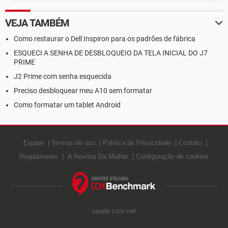
VEJA TAMBÉM
Como restaurar o Dell Inspiron para os padrões de fábrica
ESQUECI A SENHA DE DESBLOQUEIO DA TELA INICIAL DO J7
PRIME
J2 Prime com senha esquecida
Preciso desbloquear meu A10 sem formatar
Como formatar um tablet Android
Equipe
Termos de uso
Política de Privacidade
Contato
Regulamento
A Revista Da Mulher
Configuração de cookies
saude.ccm.net