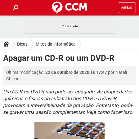
MENU
INÍCIO
JOGOS
WHATSAPP
DICAS
Dicas
Mitos da informática
CELULAR
FACEBOOK
JOGOS
WHATSAPP
DOWNLOADS
Apagar um CD-R ou um DVD-R
OUTLOOK
EXCEL
CELULAR
FACEBOOK
INSTAGRAM
JOGOS
GMAIL
WHATSAPP
FÓRUM
Última modificação:
22 de outubro de 2020 às 17:47
por
Natali
OUTLOOK
EXCEL
GUIA DE COMPRAS
CELULAR
FACEBOOK
Chiconi
.
INSTAGRAM
JOGOS
GMAIL
WHATSAPP
GLOSSÁRIO
OUTLOOK
EXCEL
Um CD-R ou DVD-R não pode ser apagado. As propriedades
GUIA DE COMPRAS
CELULAR
FACEBOOK
químicas e físicas do substrato dos CD-R e DVD+/-R
INSTAGRAM
JOGOS
GMAIL
WHATSAPP
OUTLOOK
EXCEL
provocam a irreversibilidade da gravação. Entretanto, pode-
GUIA DE COMPRAS
CELULAR
FACEBOOK
se gravar uma sessão complementar. Veja como fazer isso.
INSTAGRAM
GMAIL
OUTLOOK
EXCEL
GUIA DE COMPRAS
INSTAGRAM
GMAIL