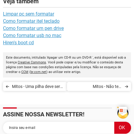
Veja também
Limpar pc sem formatar
Como formatar itel teclado
Como formatar um pen drive
Como formatar usb no mac
Hiren's boot cd
Este documento, intitulado 'Apagar um CD-R ou um DVD-R ', está disponível sob a
licença
Creative Commons
. Você pode copiar e/ou modificar o conteúdo desta
página com base nas condições estipuladas pela licença. Não se esqueça de
creditar o
CCM
(
br.ccm.net
) ao utilizar este artigo.
Mitos - Uma pilha deve ser
Mitos - Não tem
descarregada de vez em
fragmentação no Linux
quando
ASSINE NOSSA NEWSLETTER!