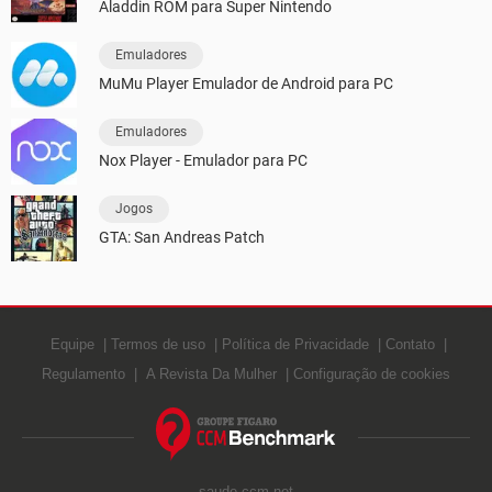
Aladdin ROM para Super Nintendo
Emuladores
MuMu Player Emulador de Android para PC
Emuladores
Nox Player - Emulador para PC
Jogos
GTA: San Andreas Patch
Equipe
Termos de uso
Política de Privacidade
Contato
Regulamento
A Revista Da Mulher
Configuração de cookies
saude.ccm.net