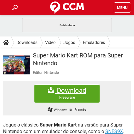
MENU
INÍCIO
JOGOS
WHATSAPP
DICAS
Downloads
Vídeo
Jogos
Emuladores
CELULAR
FACEBOOK
JOGOS
WHATSAPP
DOWNLOADS
Super Mario Kart ROM para Super
OUTLOOK
EXCEL
CELULAR
FACEBOOK
Nintendo
INSTAGRAM
JOGOS
GMAIL
WHATSAPP
FÓRUM
OUTLOOK
EXCEL
Editor:
Nintendo
GUIA DE COMPRAS
CELULAR
FACEBOOK
INSTAGRAM
JOGOS
GMAIL
WHATSAPP
GLOSSÁRIO
OUTLOOK
EXCEL
Download
GUIA DE COMPRAS
CELULAR
FACEBOOK
INSTAGRAM
JOGOS
GMAIL
WHATSAPP
Freeware
OUTLOOK
EXCEL
GUIA DE COMPRAS
CELULAR
FACEBOOK
Windows 10
-
Francês
INSTAGRAM
GMAIL
OUTLOOK
EXCEL
GUIA DE COMPRAS
Jogue o clássico
Super Mario Kart
na versão para Super
INSTAGRAM
GMAIL
Nintendo com um emulador do console, como o
SNES9X
.