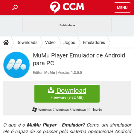
MENU
INÍCIO
JOGOS
WHATSAPP
DICAS
Downloads
Vídeo
Jogos
Emuladores
CELULAR
FACEBOOK
JOGOS
WHATSAPP
DOWNLOADS
MuMu Player Emulador de Android
OUTLOOK
EXCEL
CELULAR
FACEBOOK
para PC
INSTAGRAM
JOGOS
GMAIL
WHATSAPP
FÓRUM
OUTLOOK
EXCEL
Editor:
MuMu
Versão:
1.3.0.0
GUIA DE COMPRAS
CELULAR
FACEBOOK
INSTAGRAM
JOGOS
GMAIL
WHATSAPP
GLOSSÁRIO
OUTLOOK
EXCEL
Download
GUIA DE COMPRAS
CELULAR
FACEBOOK
INSTAGRAM
JOGOS
GMAIL
WHATSAPP
Freeware
(9,32 MB)
OUTLOOK
EXCEL
GUIA DE COMPRAS
CELULAR
FACEBOOK
Windows 7 Windows 8 Windows 10
-
Inglês
INSTAGRAM
GMAIL
OUTLOOK
EXCEL
GUIA DE COMPRAS
O que é o
MuMu Player - Emulador
? Como um simulador
INSTAGRAM
GMAIL
ele é capaz de se passar pelo sistema operacional Android