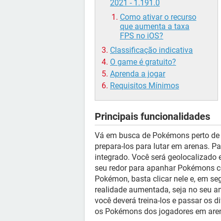
2021 - 1.191.0
Como ativar o recurso
que aumenta a taxa
FPS no iOS?
Classificação indicativa
O game é gratuito?
Aprenda a jogar
Requisitos Mínimos
Principais funcionalidades
Vá em busca de Pokémons perto de su
prepara-los para lutar em arenas. P
integrado. Você será geolocalizado 
seu redor para apanhar Pokémons c
Pokémon, basta clicar nele e, em s
realidade aumentada, seja no seu am
você deverá treina-los e passar os di
os Pokémons dos jogadores em aren