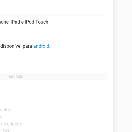
hone, iPad e iPod Touch.
disponível para
android
.
postas
as
 de criação
n GO