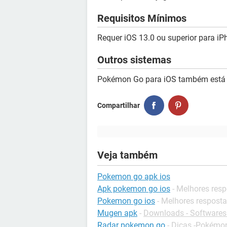
Requisitos Mínimos
Requer iOS 13.0 ou superior para iP
Outros sistemas
Pokémon Go para iOS também está 
Compartilhar
Veja também
Pokemon go apk ios
Apk pokemon go ios
- Melhores res
Pokemon go ios
- Melhores respost
Mugen apk
-
Downloads - Softwares
Radar pokemon go
-
Dicas -Pokémo