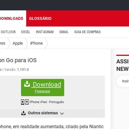
DOWNLOADS
GLOSSÁRIO
OUTLOOK
EXCEL
INSTAGRAM
GMAIL
GUIA DE COMPRAS
res
Apple
iPhone
n Go para iOS
ASS
NEW
ic
Versão:
1.191.0
Download
Freeware
iPhone iPad
-
Português
Outros sistemas
hone, em realidade aumentada, criado pela Niantic