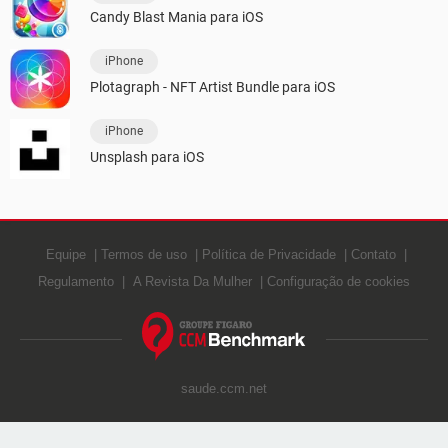
Candy Blast Mania para iOS
iPhone
Plotagraph - NFT Artist Bundle para iOS
iPhone
Unsplash para iOS
Equipe
Termos de uso
Política de Privacidade
Contato
Regulamento
A Revista Da Mulher
Configuração de cookies
saude.ccm.net