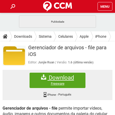
MENU
INÍCIO
JOGOS
WHATSAPP
DICAS
Downloads
Sistema
Celulares
Apple
iPhone
CELULAR
FACEBOOK
JOGOS
WHATSAPP
DOWNLOADS
Gerenciador de arquivos - file para
OUTLOOK
EXCEL
CELULAR
FACEBOOK
iOS
INSTAGRAM
JOGOS
GMAIL
WHATSAPP
FÓRUM
OUTLOOK
EXCEL
Editor:
Junjie Ruan
Versão:
1.6 (última versão)
GUIA DE COMPRAS
CELULAR
FACEBOOK
INSTAGRAM
JOGOS
GMAIL
WHATSAPP
GLOSSÁRIO
OUTLOOK
EXCEL
Download
GUIA DE COMPRAS
CELULAR
FACEBOOK
INSTAGRAM
JOGOS
GMAIL
WHATSAPP
Freeware
OUTLOOK
EXCEL
GUIA DE COMPRAS
CELULAR
FACEBOOK
INSTAGRAM
GMAIL
iPhone
-
Português
OUTLOOK
EXCEL
GUIA DE COMPRAS
Gerenciador de arquivos - file
permite importar vídeos,
INSTAGRAM
GMAIL
áudio, imagens e outros documentos da galeria do celular