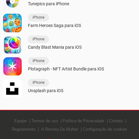
Tunepics para iPhone
iPhone
Farm Heroes Saga para iOS
iPhone
Candy Blast Mania para iOS
iPhone
Plotagraph - NFT Artist Bundle para iOS
iPhone
Unsplash para iOS
Equipe
Termos de uso
Política de Privacidade
Contato
Regulamento
A Revista Da Mulher
Configuração de cookies